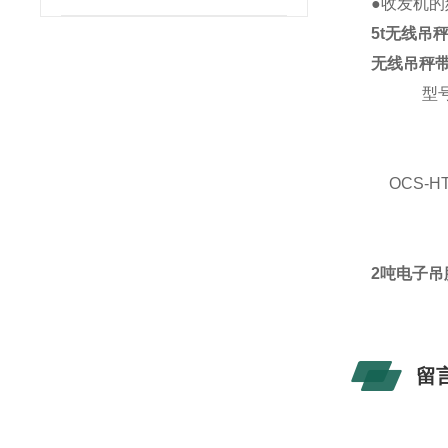
●收发机
5t无线吊
无线吊秤
型
OCS-H
2吨电子吊
留