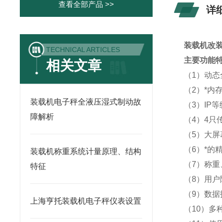
查看全部产品 >>
详
装载机改装
TECHNICAL ARTICLES
主要功能
相关文章
（1）动
（2）*内
装载机电子秤全液压湿式制动故
（3）IP
障解析
（4）4
（5）大
（6）*的
装载机称重系统计量原理、结构
（7）称
特征
（8）用户
（9）数
上海亨托装载机电子秤仪表设置
（10）