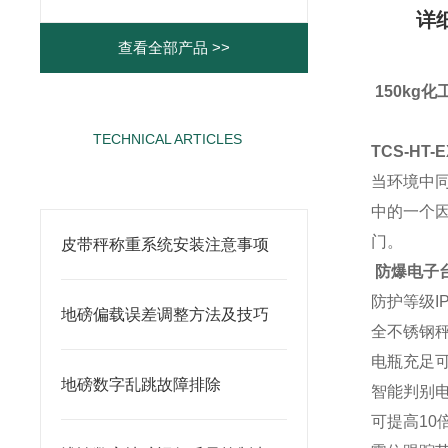
详
查看全部产品 >>
150kg
TECHNICAL ARTICLES
TCS-HT
相关文章
当环境中
中的一个
门。
皮带秤称重系统安装注意事项
防爆电子
防护等级I
地磅偏载误差调整方法及技巧
全不锈钢秤
电瓶充足可
地磅数字乱跳故障排除
智能判别
可提高10