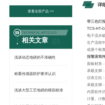
详
查看全部产品 >>
带三色灯报
TCS-HT
TECHNICAL ARTICLES
电子流水输
相关文章
生产流程
或逐个检
报警滚筒
浅谈动态地磅的不准确性
面板材质
承载支脚
称重传感器防护要求认识
仪表立柱：
承载支脚
浅谈大型工艺地磅的模拟校准
内置软件
计重、计