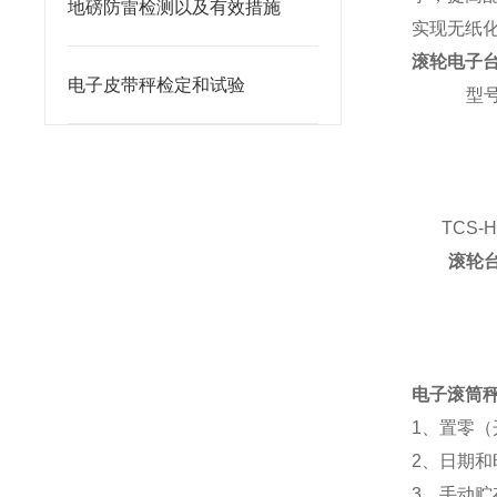
地磅防雷检测以及有效措施
实现无纸
滚轮电子
电子皮带秤检定和试验
型
TCS-H
滚轮
电子滚筒
1、置零（
2、日期
3、手动贮