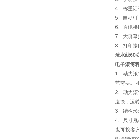
4、称重
5、自动/
6、通讯接
7、大屏幕
8、打印接
流水线60
电子滚筒
1、动力
艺需要。
2、动力
度快，运
3、结构
4、尺寸规
也可按客户
输送物体