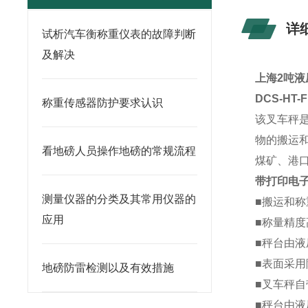
详
试析汽车衡称重仪表的故障判断
及解决
上海2吨液
DCS-HT
称重传感器防护要求认识
该叉车秤
物的搬运
看地磅人员操作地磅的常规流程
煤矿、港
带打印电
测量仪器的分类及其常用仪器的
■
搬运和称
应用
■
称量精度
■
秤台由液
■
表面采用
地磅防雷检测以及有效措施
■
叉车秤自
■
秤台由液