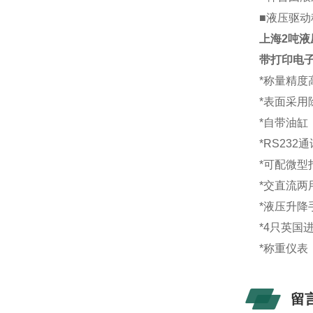
■
液压驱动
上海2吨液
带打印电
*称量精度
*表面采
*自带油
*RS23
*可配微型
*交直流两
*液压升降
*4只英国
*称重仪表
留