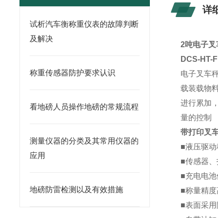
详
试析汽车衡称重仪表的故障判断
及解决
2吨电子叉
DCS-HT
称重传感器防护要求认识
电子叉车
载装载物
进行累加
看地磅人员操作地磅的常规流程
量的控制
带打印叉
测量仪器的分类及其常用仪器的
■液压驱
应用
■传感器、
■充电电
地磅防雷检测以及有效措施
■称量精
■表面采