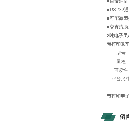
■自带油
■RS23
■可配微型
■交直流两
2吨电子叉
带打印叉
型号
量程
可读性
秤台尺
带打印电子
留