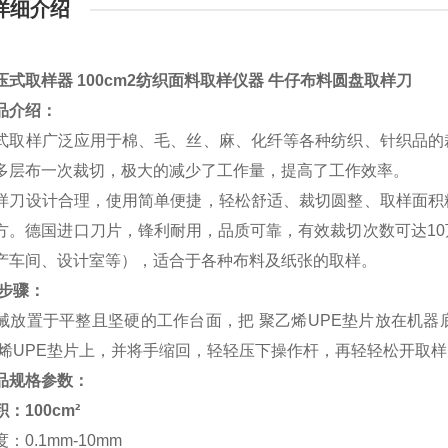
详细介绍
压式取样器 100cm2纺织面料取样仪器 牛仔布料圆盘取样刀
品介绍：
式取样广泛应用于棉、毛、丝、麻、化纤等各种纺织、针织品的
多层布一次裁切，极大的减少了工作量，提高了工作效率。
样刀设计合理，使用简单便捷，轻松舒适、裁切圆整、取样面积
方。德国进口刀片，锋利耐用，品质可靠，有效裁切次数可达1
产车间、设计室等），适合于各种布料及纸张的取样。
作步骤：
械放置于平整且坚硬的工作台面，把 聚乙烯UPE垫片放在机
乙烯UPE垫片上，并将手缩回，轻轻压下操作杆，再轻轻松开取
品规格参数：
：100cm²
：0.1mm-10mm