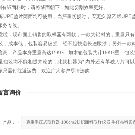
切割有绒面料时，请将绒面朝下，如此切割效率更好。
聚乙烯UPE垫片两面均可使用，当严重切损时，应更换 聚乙烯UP
服务专线。
意啦：现市面上销售的取样器有两款，一款为铝材的，重量只有
装，成本低，包装容易破损，经不起快递长途跋涉；另外一款
度高，产品本身重量高达15KG，加木箱包装共计18KG重，
量包装均不能相提并论的，此款机器为*.内外还有单独刀片可
家只需付往返运费，欢迎广大客户尽情选购。
留言询价
产品：