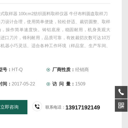
式取样器 100cm2纺织面料取样仪器 牛仔布料圆盘取样刀
样刀设计合理，使用简单便捷，轻松舒适、裁切圆整、取样
确，操作简单速度快。铸铝底座，稳固耐用，机身美观大
国进口刀片，锋利耐用，品质可靠，有效裁切次数可达10万
本机器小巧灵活、适合各种工作环境（样品室、生产车间、
等），适合于各种布料及纸张的取样。
型号：
HT-Q
厂商性质：
经销商
时间：
2017-05-22
访 问 量：
1509
13917192149
立即咨询
联系电话：