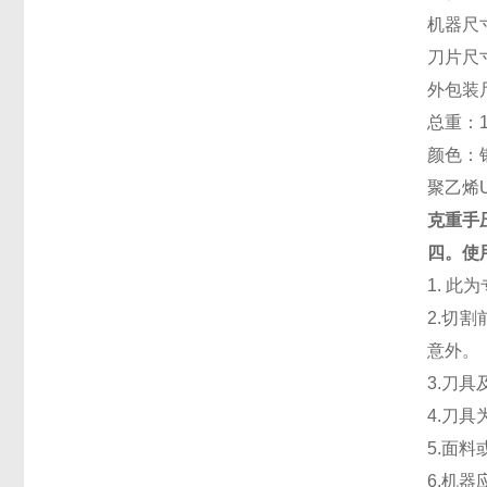
机器尺寸
刀片尺寸
外包装尺
总重：1
颜色：
聚乙烯U
克重手
四。使
1. 
2.切
意外。
3.刀
4.刀
5.面
6.机