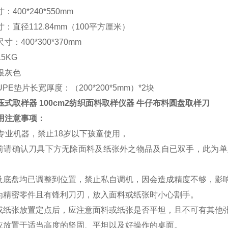
：400*240*550mm
：直径112.84mm（100平方厘米）
寸：400*300*370mm
5KG
银灰色
PE垫片长宽厚度：（200*200*5mm）*2块
压式取样器 100cm2纺织面料取样仪器 牛仔布料圆盘取样刀
用注意事项：
此为专业机器，禁止18岁以下孩童使用，
割前请确认刀具下方无除面料及纸张外之物品及自已双手，此为
具及底盘均已调整到位置，禁止私自调机，因会造成精度不够，影
具为精密零件且有锋利刀刃，放入面料或纸张时小心割手。
料或纸张放置定点后，应注意面料或纸张是否平坦，且不可有其他
器应放置于适当高度的坚固、平坦以及好操作的桌面。