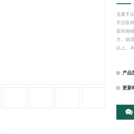
克重手压
手压取
面积精
方。德
以上。
设计室
产品
更新