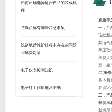
如何正确选择适合自己的装载机
秤
克重手
防爆台称有哪些注意事项
一．产
该款新
其适合
浅谈地磅维护过程中存在的问题
手压取
和解决对策
美观大
室、生
电子仪表检测知识
二.操
将本机
电子秤工作原理及图纸
在 聚
三．产
裁切面积
裁切厚度