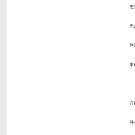
您
您
联
常
详
补