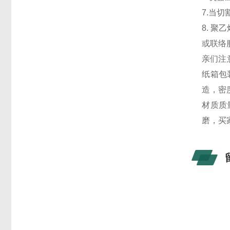
7.当
8. 
或联络
亲们注
纸箱包
造，密
材质质
磨，买