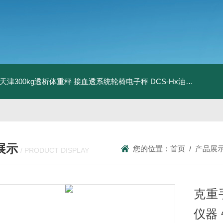
08天津300kg透析体重秤 接血透系统轮椅电子秤
DCS-Hx油桶搬运车电子秤 上海350kg防爆倒桶称
展示
您的位置：
首页
/
产品展
/ PRODUCT DISPLAY
克重
仪器