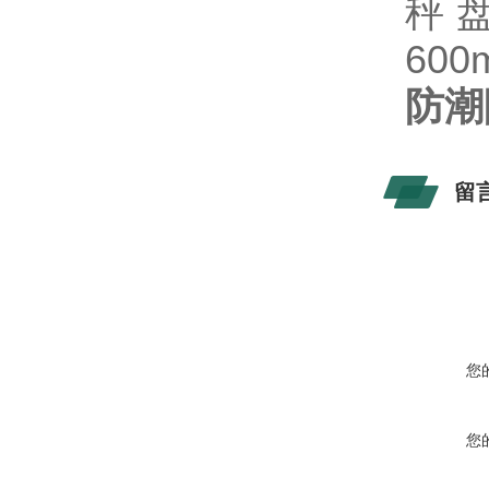
秤盘尺
600
防潮
留
您
您