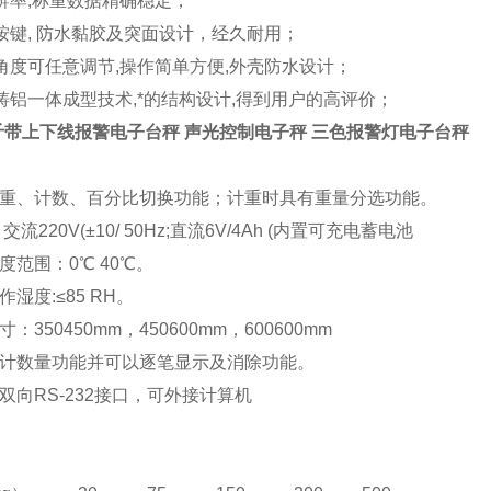
辨率,称重数据精确稳定；
按键, 防水黏胶及突面设计，经久耐用；
角度可任意调节,操作简单方便,外壳防水设计；
铸铝一体成型技术,*的结构设计,得到用户的高评价；
公斤带上下线报警电子台秤 声光控制电子秤 三色报警灯电子台秤
计重、计数、百分比切换功能；计重时具有重量分选功能。
交流220V(±10/ 50Hz;直流6V/4Ah (内置可充电蓄电池
度范围：0℃ 40℃。
作湿度:≤85 RH。
寸：350450mm，450600mm，600600mm
累计数量功能并可以逐笔显示及消除功能。
双向RS-232接口，可外接计算机