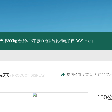
08天津300kg透析体重秤 接血透系统轮椅电子秤
DCS-Hx油桶搬运车电子秤 上海350kg防爆倒桶称
展示
您的位置：
首页
/
产品展
/ PRODUCT DISPLAY
15