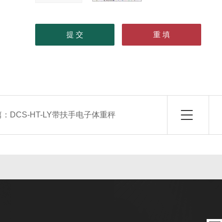
篇：
DCS-HT-LY带扶手电子体重秤