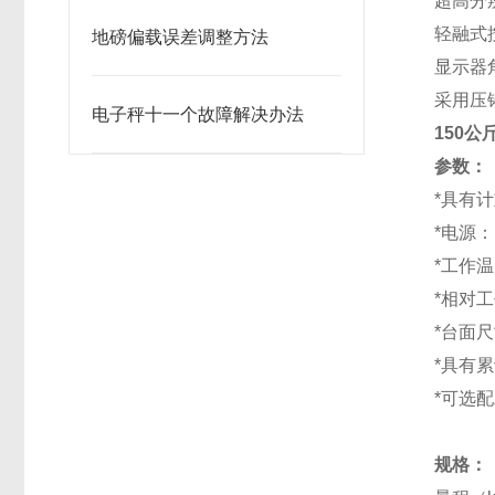
超高分
轻融式
地磅偏载误差调整方法
显示器
采用压
电子秤十一个故障解决办法
150
参数：
*具有
*电源： 
*工作温
*相对工
*台面尺
*具有
*可选配
规格：