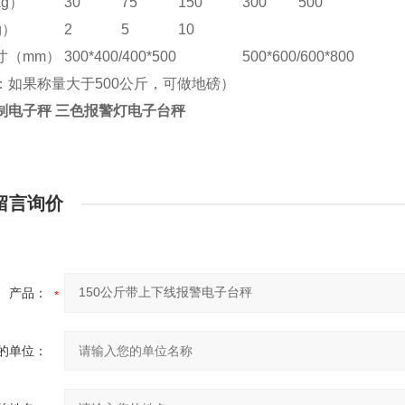
g）
30
75
150
300
500
g）
2
5
10
寸（mm）
300*400/400*500
500*600/600*800
：如果称量大于500公斤，可做地磅）
制电子秤 三色报警灯电子台秤
留言询价
产品：
的单位：