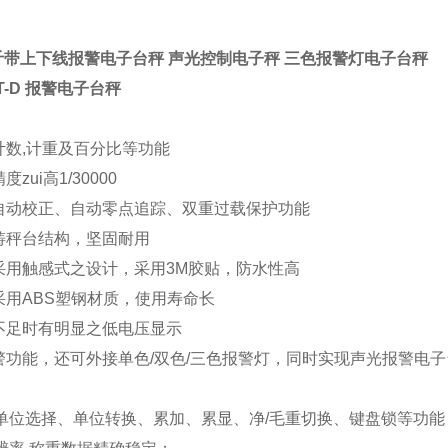
公斤带上下线报警电子台秤 声光控制电子秤 三色报警灯电子台秤
HT-D 报警电子台秤
易计数,计重及百分比等功能
度zui高1/30000
有自动校正、自动零点追踪、双重过载保护功能
压铸秤台结构，坚固耐用
键采用触感式之设计，采用3M胶贴，防水性高
壳采用ABS塑钢材质，使用寿命长
力不足时有明显之低电压显示
报警功能，还可外接单色/双色/三色报警灯，同时实现声光报警电
单位选择、单位转换、累加、累显、净/毛重切换、键盘锁等功能