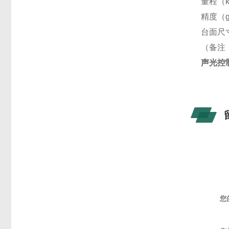
量程（k
精度（
台面尺
（备注
声光控
您