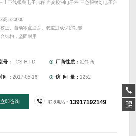
斤带上下线报警电子台秤 声光控制电子秤 三色报警灯电子台
高1/30000
动校正、自动零点追踪、双重过载保护功能
秤台结构，坚固耐用
能，还可外接单色/双色/三色报警灯，同时实现声光报警电
。
型号：
TCS-HT-D
厂商性质：
经销商
时间：
2017-05-16
访 问 量：
1252
13917192149
立即咨询
联系电话：