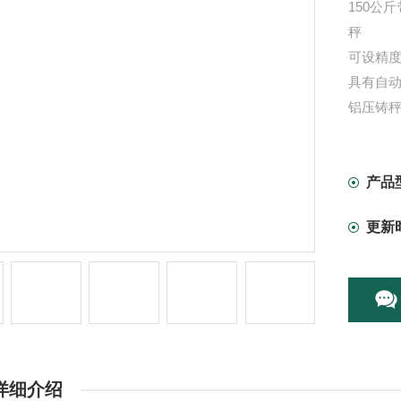
150公
秤
可设精度Z
具有自
铝压铸
带报警功
子台秤
产品
更新
详细介绍