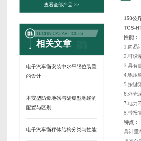
查看全部产品 >>
150
TCS-
TECHNICAL ARTICLES
性能：
相关文章
1.简
2.可设精
3.具
电子汽车衡安装中水平限位装置
4.铝
的设计
5.按
6.外
本安型防爆地磅与隔爆型地磅的
7.电
配置与区别
8.带
特点：
电子汽车衡秤体结构分类与性能
具计重