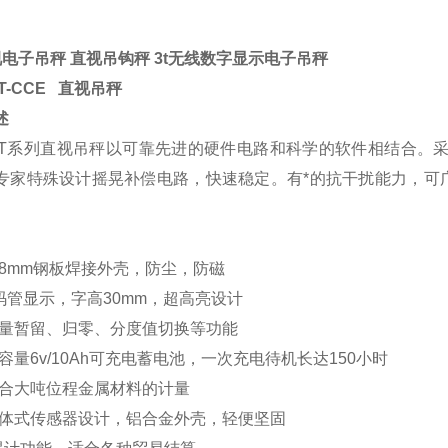
视电子吊秤 直视吊钩秤 3t无线数字显示电子吊秤
HT-CCE 直视吊秤
述
T
系列直视吊秤以可靠先进的硬件电路和科学的软件相结合。采用
专家特殊设计摇晃补偿电路，快速稳定。有*的抗干扰能力，可
的8mm钢板焊接外壳，防尘，防磁
数码管显示，字高30mm，超高亮设计
重量暂留、归零、分度值切换等功能
容量6v/10Ah可充电蓄电池，一次充电待机长达150小时
适合大吨位程金属材料的计量
一体式传感器设计，铝合金外壳，轻便坚固