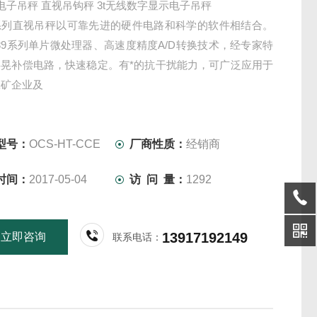
电子吊秤 直视吊钩秤 3t无线数字显示电子吊秤
T系列直视吊秤以可靠先进的硬件电路和科学的软件相结合。
-89系列单片微处理器、高速度精度A/D转换技术，经专家特
摇晃补偿电路，快速稳定。有*的抗干扰能力，可广泛应用于
工矿企业及
头等多种计量场合。
型号：
OCS-HT-CCE
厂商性质：
经销商
时间：
2017-05-04
访 问 量：
1292
13917192149
立即咨询
联系电话：