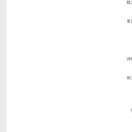
联
常
详
补