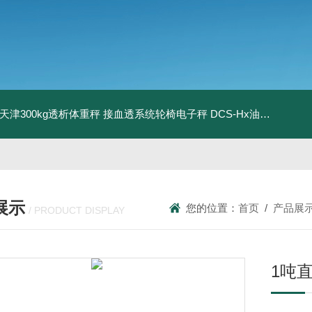
08天津300kg透析体重秤 接血透系统轮椅电子秤
DCS-Hx油桶搬运车电子秤 上海350kg防爆倒桶称
展示
您的位置：
首页
/
产品展
/ PRODUCT DISPLAY
1吨