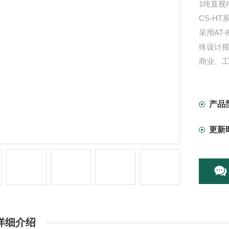
1吨直视
CS-H
采用AT
殊设计
商业、
仓储码
产品
更新
详细介绍