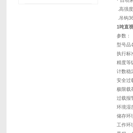
·*自
.高强
.
吊钩3
1吨直
参数：
型号品名
执行标准：
精度等级
计数稳
安全过载
极限载荷
过载报警：
环境湿度
储存环境
工作环境