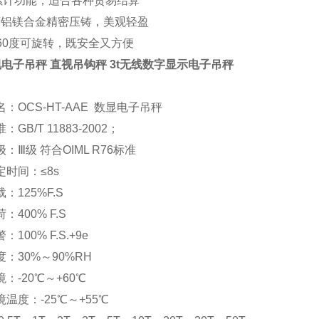
动累计功能，适合各种贸易结算
度铝镁合金精密压铸，美观轻盈
60度可旋转，既安全又方便
视电子吊秤 直视吊钩秤 3t无线数字显示电子吊秤
：OCS-HT-AAE 数显电子吊秤
GB/T 11883-2002；
：Ⅲ级 符合OIML R76标准
定时间：≤8s
：125%F.S
：400% F.S
100% F.S.+9e
：30%～90%RH
：-20℃～+60℃
温度：-25℃～+55℃