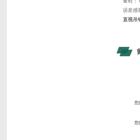
量程：
误差感
直视吊
您
您