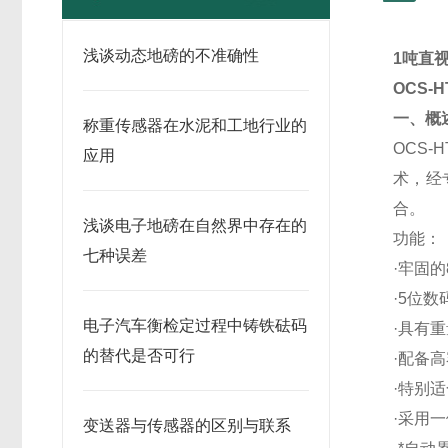
浅谈动态地磅的不准确性
1吨直
OCS-
一、概
称重传感器在水泥和工地行业的
OCS-H
应用
术，经
合。
浅谈电子地磅在自然界中存在的
功能：
七种误差
·牢固
·5位
电子汽车衡检定过程中铸铁砝码
·具有
的替代是否可行
·配备高
·特别
·采用
变送器与传感器的区别与联系