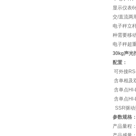
显示仪表6
交/直流两
电子秤立
种需要移
电子秤超
30kg声
配置：
可外接RS
含单相及双
含单点HI
含单点HI
SSR驱
参数规格
产品量程：3
产品感量：0.