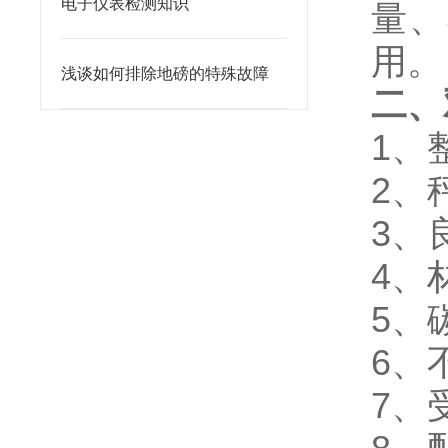
电子仪表检测知识
量、
用。
浅谈如何排除地磅的特殊故障
二、
1
、
2、
3、
4、
5、
6、
7、