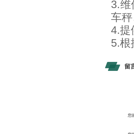
3.
维
车秤
4.
提
5.
根
留
您