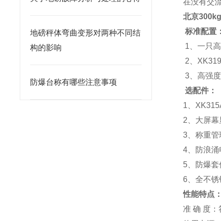
在没有交
北京300
标准配置
地磅秤体弯曲变形对两种不同结
1
、一只
构的影响
2
、XK3
3
、高强
防爆台称有哪些注意事项
选配件：
1
、XK31
2
、大屏幕
3
、称重管
4
、防浪涌
5
、防爆套件（
6
、全不锈
性能特点
准 确 度：