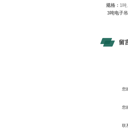
规格：
1吨
3吨电子吊
留
您
您
联