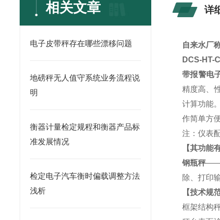
相关文章
详
电子皮带秤存在哪些漂移问题
自来水厂称
DCS-HT
带报警电
地磅秤无人值守系统业务流程说
精度高、性
明
计算功能
作简单方
衡器计量检定规程和衡器产品标
注：仪表
准发展情况
【其功能
钢瓶秤
—
检定电子汽车衡时偏载调整方法
除、打印
浅析
【技术规
框架结构