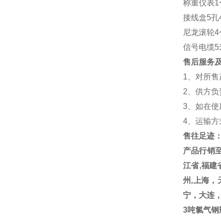
称重仪表1
接线盒5孔
尼龙滚轮4
信号电缆5
售后服务
1
、对所售
2
、供方负
3
、如在使
4
、运输方
售往足迹
产品行销至
江省,福建
州,上海
宁，大连
3吨氯气钢