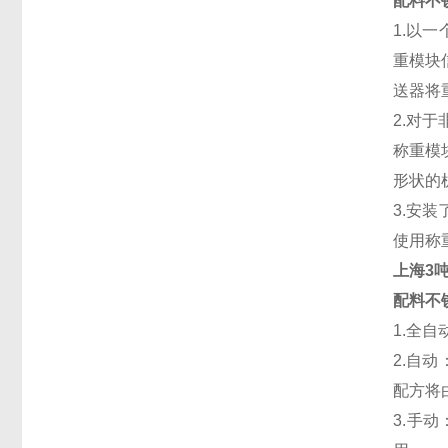
配料不
1.以
重模块
送器将
2.对
称重模
形状的
3.安
使用称
上海3
配料不
1.全
2.自
配方将
3.手