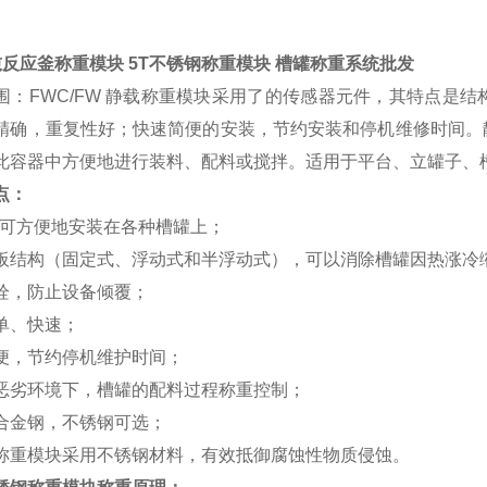
吨反应釜称重模块 5T不锈钢称重模块 槽罐称重系统批发
围：FWC/FW 静载称重模块采用了的传感器元件，其特点是
精确，重复性好；快速简便的安装，节约安装和停机维修时间。
此容器中方便地进行装料、配料或搅拌。适用于平台、立罐子、
点：
，可方便地安装在各种槽罐上；
板结构（固定式、浮动式和半浮动式），可以消除槽罐因热涨冷
栓，防止设备倾覆；
单、快速；
便，节约停机维护时间；
恶劣环境下，槽罐的配料过程称重控制；
合金钢，不锈钢可选；
称重模块采用不锈钢材料，有效抵御腐蚀性物质侵蚀。