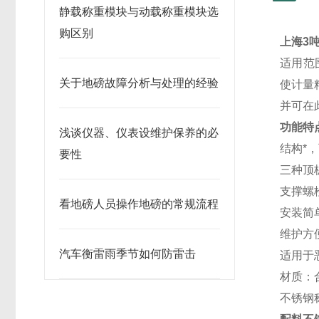
静载称重模块与动载称重模块选
购区别
上海3
适用范
关于地磅故障分析与处理的经验
使计量
并可在
功能特
浅谈仪器、仪表设维护保养的必
结构*
要性
三种顶
支撑螺
看地磅人员操作地磅的常规流程
安装简
维护方
汽车衡雷雨季节如何防雷击
适用于
材质：
不锈钢