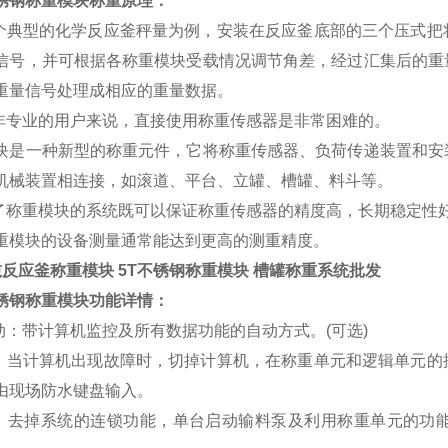
锈钢称重模块称重原理：
一个典型的化学反应釜秤量为例，安装在反应釜底部的三个压式
信号，并可根据各称重模块受载情况调节角差，经过汇集后的重
重量信号处理成相应的重量数据。
于非专业的用户来说，直接使用称重传感器是非常困难的。
块是一种新型的称重元件，它将称重传感器、负荷传递装置和安
机械装置相连接，如滚道、平台、立罐、槽罐、料斗等。
装了称重模块的系统既可以保证称重传感器的精度高，长期稳定性
重模块的设备测量通常能达到更高的测重精度。
吨反应釜称重模块 5T不锈钢称重模块 槽罐称重系统批发
锈钢称重模块功能详情：
自动：带计算机监控及所有数据功能的自动方式。(可选)
动：当计算机出现故障时，切掉计算机，在称重单元和逻辑单元
由现场防水键盘输入。
动：去掉系统的连锁功能，单台启动输料泵及利用称重单元的功