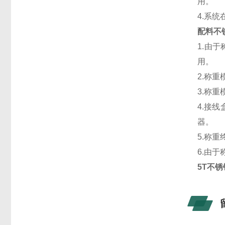
用。
4.系
配料不
1.由
用。
2.称
3.称
4.接
器。
5.称
6.由
5T不