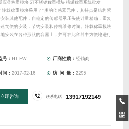
反应釜称重模块 5T不锈钢称重模块 槽罐称重系统批发
FW 静载称重模块采用了*质的传感器元件，其特点是结构紧
需安装其他配件，自稳定的传感器承压头使计量精确，重复
快速简便的安装，节约安装和停机维修时间。静载称重模块
便地安装在各种形状的容器上，并可在此容器中方便地进行
配料或搅拌。适用于平台、立罐子、槽罐等设备。
型号：
HT-FW
厂商性质：
经销商
时间：
2017-02-16
访 问 量：
2295
13917192149
立即咨询
联系电话：