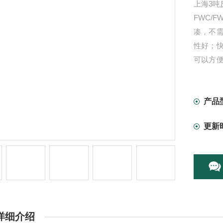
上海3吨
FWC/
凑，不
性好；
可以方
装料、
产品
更新
详细介绍