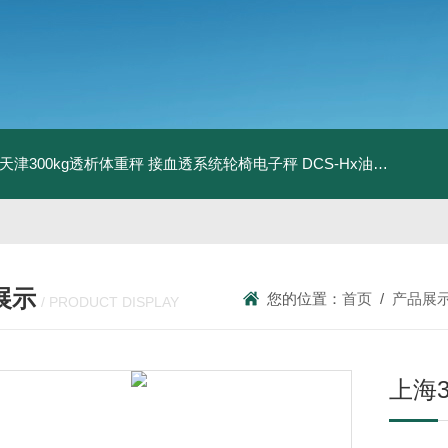
08天津300kg透析体重秤 接血透系统轮椅电子秤
DCS-Hx油桶搬运车电子秤 上海350kg防爆倒桶称
展示
您的位置：
首页
/
产品展
/ PRODUCT DISPLAY
上海