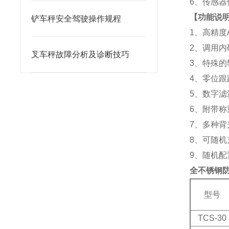
6、传感器
【功能说
铲车秤安全驾驶操作规程
1、高精度A
2、调用
叉车秤故障分析及诊断技巧
3、特殊
4、零位跟
5、数字
6、附带
7、多种
8、可随
9、随机配
全不锈钢防
型号
TCS-30