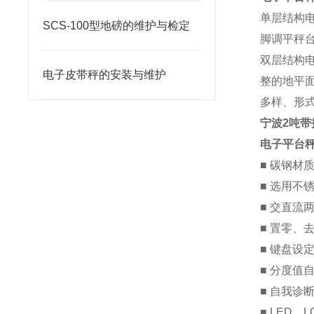
单层结构
SCS-100型地磅的维护与检定
脚调平秤
双层结构
电子皮带秤的安装与维护
整的地平
多样、形
宁波2吨带
电子平台
■ 碳钢材
■ 选用不
■ 交直流
■ 置零、
■ 键盘设
■ 分度值
■ 自我诊
■ LED