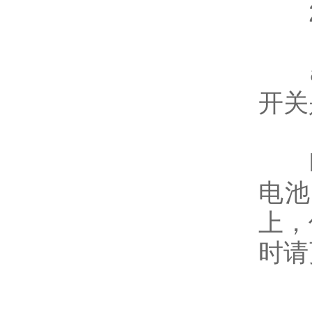
2
a
开关
b、
电池
上，
时请