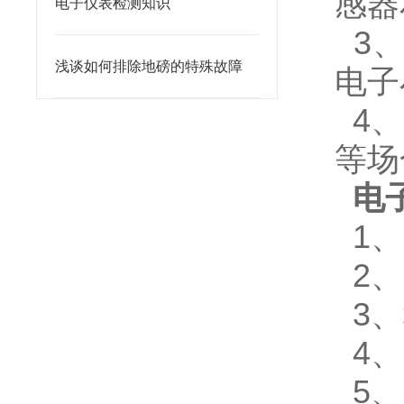
感器
电子仪表检测知识
3
浅谈如何排除地磅的特殊故障
电子
4
、
等场
电
1
、
2
、
3
、
4
、
5
、