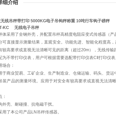
详细介绍
无线吊秤带打印 5000KG电子吊钩秤称重 10吨行车钩子磅秤
HT-KC
无线电子吊秤
秤体采用了全钢外壳，并配置吊秤高精度电阻应变式传感器（产
分可直接显示测量结果，直观安全。功能先进、智能化程度高，
有较高要求或直视无法清晰可见的距离（超过20m），无线传输距
配为不带打印仪表，用户可根据需要选配带打印仪表CⅡ打印仪表
用场合：
用于商业贸易、工矿企业、生产制造业、仓储运输、码头、货运
吊装产品的测量环境。应用于对安全有较高要求或直视无法清晰可
。
点：
构外壳、耐碰撞、抗电磁干扰。
采用了本公司产品LN吊秤传感器。