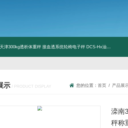
08天津300kg透析体重秤 接血透系统轮椅电子秤
DCS-Hx油桶搬运车电子秤 上海350kg防爆倒桶称
展示
您的位置：
首页
/
产品展
/ PRODUCT DISPLAY
滦南
秤称