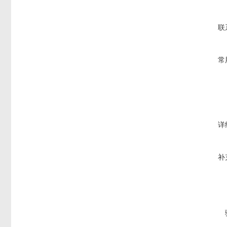
联
常
详
补