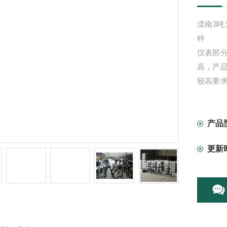
滦南3吨
秤
仪表部
高，产
较高要
在200
产品
更新