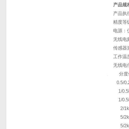
产品规
产品执行
精度等
电源：
无线电频
传感器激
工作温度
无线电
量程
分度
1T
0.5/0.
2T
1/0.
3T
1/0.
5T
2/1
10T
5/2
15T
5/2