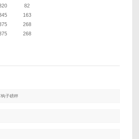
320
82
345
163
375
268
375
268