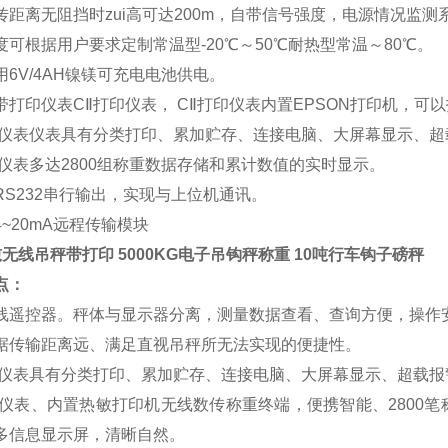
传距离无阻挡时zui高可达200m，自带信号强度，电源情况监测
度可根据用户要求定制常温型-20℃～50℃耐热型常温～80℃。
用6V/4AH镍镁可充电电池供电。
带打印仪表CⅡ打印仪表， CⅡ打印仪表内置EPSON打印机，可
印仪表仪表具有分类打印、累加贮存、连接电脑、大屏幕显示、超
印仪表多达2800组称重数据存储和累计数值的实时显示。
RS232串行输出，实现与上位机通讯。
~20mA远程传输模块
无线吊秤带打印 5000KG电子吊钩秤称重 10吨行车钩子磅秤
点：
线遥控器。秤体与显示器分离，测量数据查看、查询方便，操作
据传输距离远、满足直视吊秤所无法实现的便捷性。
印仪表具有分类打印、累加贮存、连接电脑、大屏幕显示、超载报
印仪表、内置热敏打印机无线数传称重终端，便携智能、2800
多信息显示屏，清晰自然。