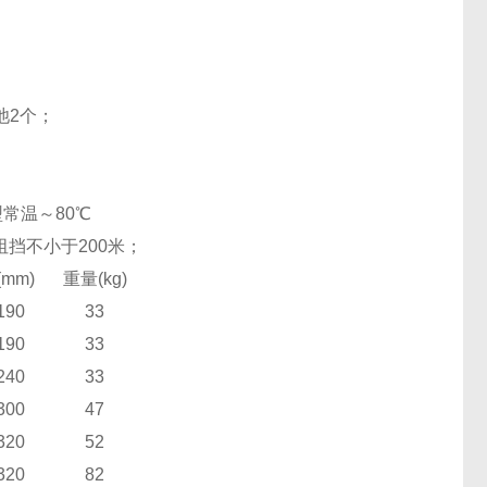
池2个；
型常温～80℃
挡不小于200米；
(mm)
重量(kg)
190
33
190
33
240
33
300
47
320
52
320
82