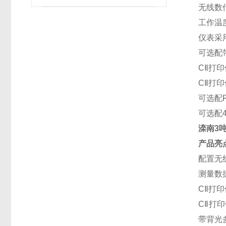
无线数
工作温
仪表采
可选配
C
Ⅱ打
C
Ⅱ打
可选配
可选配4
滦南3吨
产品亮
配置无
测量数
C
Ⅱ打
C
Ⅱ打
带背光