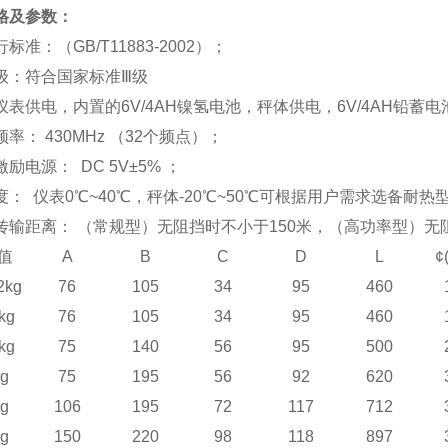
格及参数：
标准：（GB/T11883-2002）；
级：符合国家标准Ⅲ级
仪表供电，内置的6V/4AH镍氢电池，秤体供电，6V/4AH铅蓄电
率： 430MHz （32个频点）；
励电源： DC 5V±5% ；
： 仪表0℃~40℃，秤体-20℃~50℃可根据用户需求选备耐热
传输距离： （常规型）无阻挡时不小于150米，（高功率型）无阻
值
A
B
C
D
L
¢
2kg
76
105
34
95
460
5kg
76
105
34
95
460
5kg
75
140
56
95
500
kg
75
195
56
92
620
kg
106
195
72
117
712
kg
150
220
98
118
897