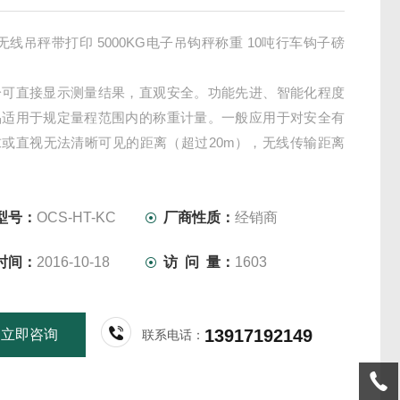
无线吊秤带打印 5000KG电子吊钩秤称重 10吨行车钩子磅
分可直接显示测量结果，直观安全。功能先进、智能化程度
品适用于规定量程范围内的称重计量。一般应用于对安全有
求或直视无法清晰可见的距离（超过20m），无线传输距离
m内的应用。
型号：
OCS-HT-KC
厂商性质：
经销商
时间：
2016-10-18
访 问 量：
1603
13917192149
立即咨询
联系电话：