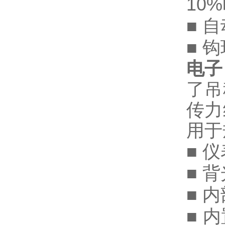
10
■ 
■ 
电子
了吊
传力
用于
■ 
■ 
■ 
■ 