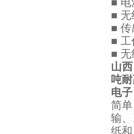
■ 
■ 
■ 
■ 
■ 
山西
吨耐
电子
简单
输、
纸和