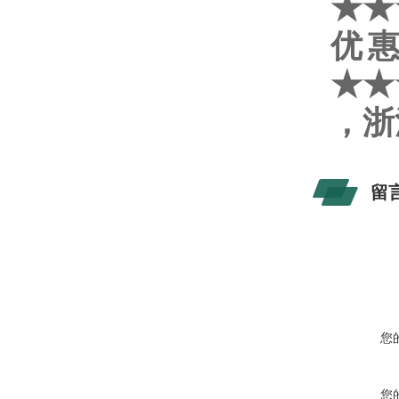
★★
优
★★
，浙
留
您
您