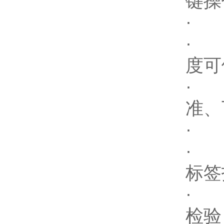
键操
· 
· 
度可
·
准、
· 
· 
标签
· 
检验