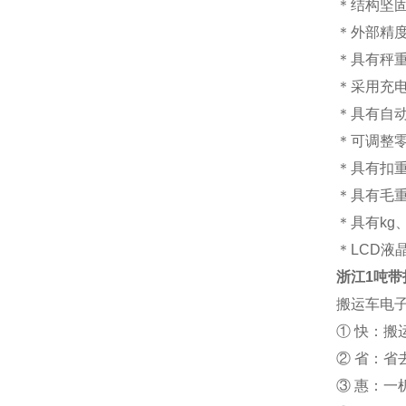
＊结构坚固
＊外部精度1
＊具有秤
＊采用充
＊具有自
＊可调整
＊具有扣
＊具有毛
＊具有kg
＊LCD液
浙江1吨带
搬运车电
① 快：
② 省：
③ 惠：