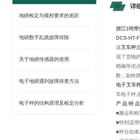
详
地磅检定与规程要求的差距
浙江1吨带
地磅数字乱跳故障排除
DCS-HT
该
叉车秤
现了货物
关于地磅传感器的使用
精确等优
数，如铁
电子地磅遇到故障排查方法
电子叉车
车电子秤,
电子秤的结构原理及检定分析
产
品
特
点
■搬运和
■特别适
■秤台由