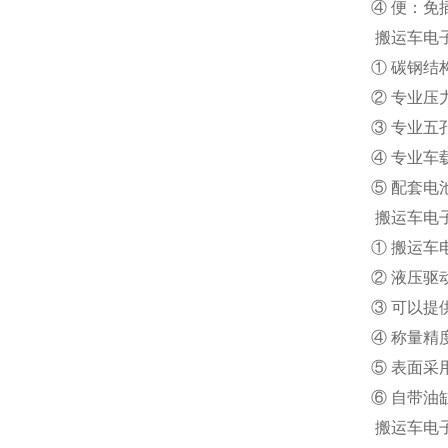
④ 便：
搬运车电
① 碳钢
② 专业
③ 专业
④ 专业
⑤ 配套
搬运车电
① 搬运
② 液压
③ 可以
④ 称量精
⑤ 表面
⑥ 自带
搬运车电