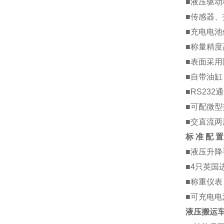
■液压驱
■传感器、
■充电电
■称量精
■表面采
■自带油
■RS23
■可配微
■交直流
标
准
配
置
■液压升
■4只英国
■称重仪
■可充电
液压搬运