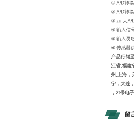
① A/D转
② A/D转
③ zui大A/
④ 输入信号
⑤ 输入灵敏度
⑥ 传感器
产品行销至
江省
,
福建
州,上海
宁，大连
，2t带电
留