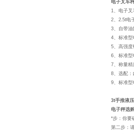
电子叉车
1、电子
2、2.5
3、自带
4、标准
5、高强
6、标准
7、称量
8、选配
9、标准
3t手推液
电子秤选
*步：你要
第二步：请