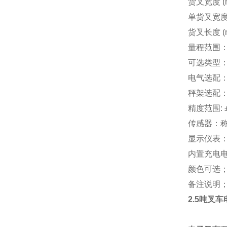
货叉宽度 (m
单货叉宽度 
货叉长度 (m
量程范围：600
可选类型：
电气选配：防
秤架选配：
精度范围: ±1k
传感器：称
显示仪表：
内置充电
颜色可选
备注说明
2.5吨叉