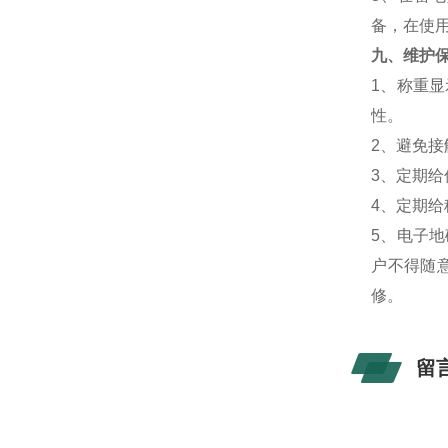
备，在使
九、维护
1、称重
性。
2、避免
3、定期
4、定期
5、电子
户不得随
修。
留