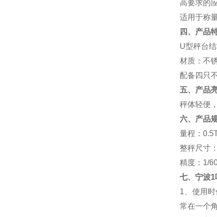
高要求的
适用于称
四、产品
U型秤台
材质：不
配备四只
五、产品
秤体轻便
六、产品
量程：0.5T
整秤尺寸：1.
精度：1/
七、
宁波1
1、使用
常在一个