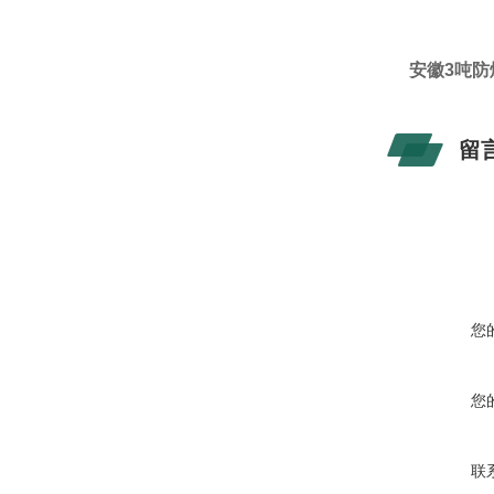
安徽3吨防
留
您
您
联