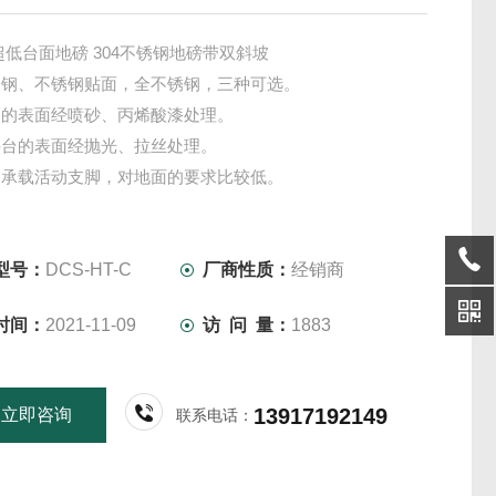
1m超低台面地磅 304不锈钢地磅带双斜坡
碳钢、不锈钢贴面，全不锈钢，三种可选。
台的表面经喷砂、丙烯酸漆处理。
秤台的表面经抛光、拉丝处理。
的承载活动支脚，对地面的要求比较低。
只合金钢或不锈钢称重传感器。
型号：
DCS-HT-C
厂商性质：
经销商
时间：
2021-11-09
访 问 量：
1883
13917192149
立即咨询
联系电话：