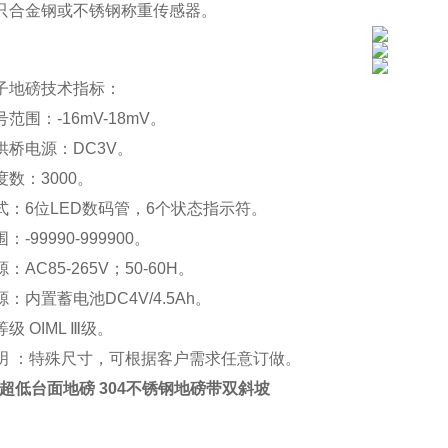
只合金钢或不锈钢称重传感器。
子地磅技术指标：
范围：-16mV-18mV。
供桥电源：DC3V。
数：3000。
式：6位LED数码管，6个状态指示符。
-99990-999900。
：AC85-265V；50-60H。
：内置蓄电池DC4V/4.5Ah。
级 OIML Ⅲ级。
明 ：特殊尺寸，可根据客户需求任意订做。
1m超低台面地磅 304不锈钢地磅带双斜坡