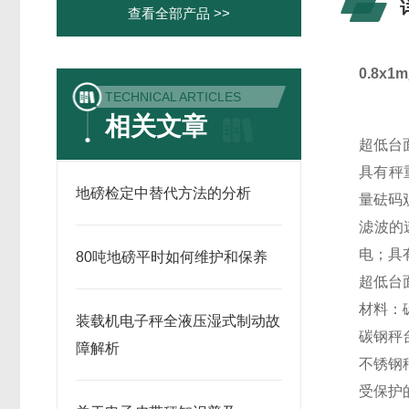
查看全部产品 >>
0.8x
TECHNICAL ARTICLES
相关文章
超低台
具有秤
地磅检定中替代方法的分析
量砝码
滤波的
电；具
80吨地磅平时如何维护和保养
超低台
材料：
装载机电子秤全液压湿式制动故
碳钢秤
障解析
不锈钢
受保护