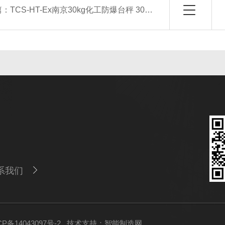
篇：
TCS-HT-Ex南京30kg化工防爆台秤 304不锈钢隔爆电子称
系我们
备14043097号-2
技术支持：
智能制造网