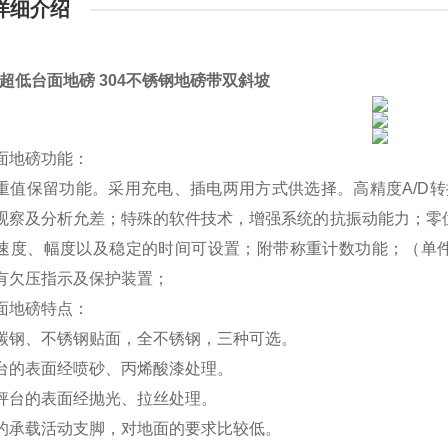
详细介绍
1m超低台面地磅 304不锈钢地磅带双斜坡
面地磅功能：
重值保留功能。采用充电、插电两用方式供选择。高精度A/D转换
观察及分析允差；特殊的软件技术，增强系统的抗振动能力；零
速度、幅度以及稳定的时间可设置；附带称重计数功能；（单
有欠压指示及保护装置；
面地磅特点：
碳钢、不锈钢贴面，全不锈钢，三种可选。
台的表面经喷砂、丙烯酸漆处理。
秤台的表面经抛光、拉丝处理。
的承载活动支脚，对地面的要求比较低。