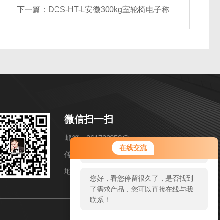
下一篇：
DCS-HT-L安徽300kg室轮椅电子称
微信扫一扫
邮箱：861788253@qq.com
您好！欢迎前来咨询，很高兴为您
在线交流
服务，请问您要咨询什么问题呢？
传真：86-021-57858216
地址：上海市松江区洞泾镇长兴路652弄11号
您好，看您停留很久了，是否找到
了需求产品，您可以直接在线与我
联系！
sitmap.xml
管理登陆