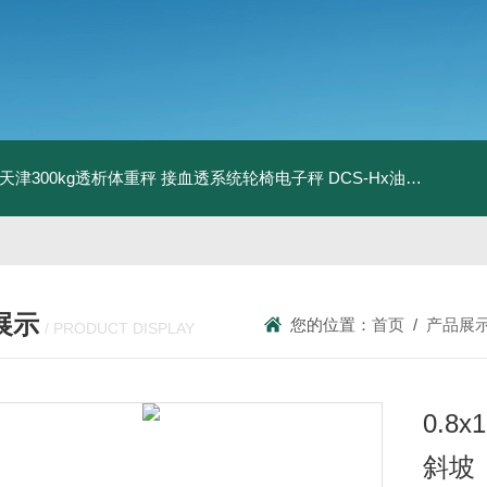
08天津300kg透析体重秤 接血透系统轮椅电子秤
DCS-Hx油桶搬运车电子秤 上海350kg防爆倒桶称
展示
您的位置：
首页
/
产品展
/ PRODUCT DISPLAY
0.8
斜坡