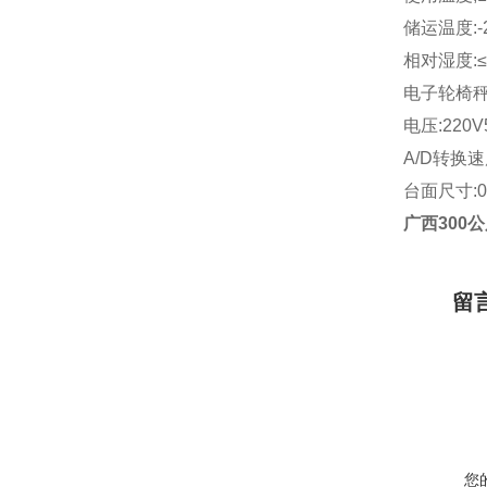
储运温度:-2
相对湿度:≤
电子轮椅秤称
电压:220V
A/D转换速
台面尺寸:0.
广西300
留
您