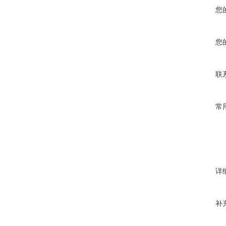
您
您
联
常
详
补