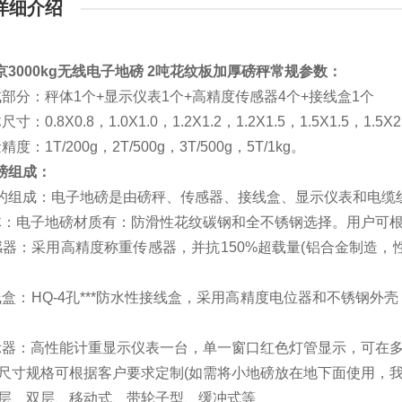
详细介绍
京3000kg无线电子地磅 2吨花纹板加厚磅秤
常规参数：
成部分：秤体1个+显示仪表1个+高精度传感器4个+接线盒1个
寸：0.8X0.8，1.0X1.0，1.2X1.2，1.2X1.5，1.5X1.5，1.5X2.
度：1T/200g，2T/500g，3T/500g，5T/1kg。
磅组成：
的组成：电子地磅是由磅秤、传感器、接线盒、显示仪表和电缆
体：电子地磅材质有：防滑性花纹碳钢和全不锈钢选择。用户可
感器：采用高精度称重传感器，并抗150%超载量(铝合金制造，
线盒：HQ-4孔***防水性接线盒，采用高精度电位器和不锈钢
示器：高性能计重显示仪表一台，单一窗口红色灯管显示，可在
面尺寸规格可根据客户要求定制(如需将小地磅放在地下面使用，
单层、双层、移动式、带轮子型、缓冲式等