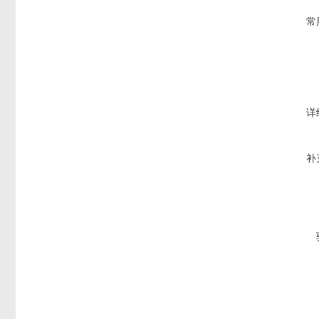
常
详
补