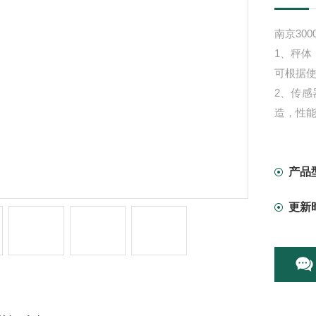
南京30
1、秤
可根据
2、传感
造，性能
产品
更新