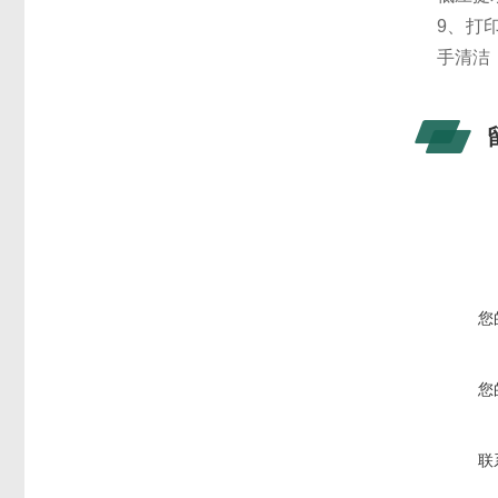
9、打
手清洁
您
您
联