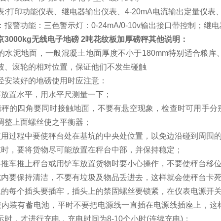
表:打印功能仪表、继电器输出仪表、4-20mA电流输出定量仪
：报警功能：三色警示灯：0-24mA/0-10v输出接口带控制；继
京3000kg无线电子地磅 2吨花纹板加厚磅秤
其他说明：
的水泥地面，一般混凝土地面厚度不小于180mm特别适合粮
坡、滚轮的相对位置，保证他们不发生碰触
经安装好的地磅使用时应注意：
要放置水平，用水平尺测量一下；
磅秤的四角要同时接触地面，不要有悬空现象，检查时可用手分
调整上面螺丝使之平衡器；
使用过程中要使秤台处在基坑的中央处位置，以免边沿碰到周围
重时，要将货物尽可能放置在秤台中部，并保持稳定；
将推车推上秤台或用铲车放置货物时要小心操作，不要使秤台移
坑内要保持清洁，不要有垃圾及物品丢进去，这样就会使秤台卡
上的每个插头要插牢，插头上的禁固螺丝要锁紧，在仪表电源开
表内装有蓄电池，平时不要把电源线一直插在电源线插座上，这
示时，才进行充电，充电时间为8-10个小时(连续充电)；