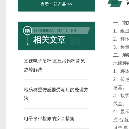
查看全部产品 >>
一、
南
TECHNICAL ARTICLES
1、组
相关文章
2、秤体尺
3、称量精
二、地
直视电子吊秤|直显吊钩秤常见
地磅秤
故障解决
1、秤
2、传
感器。
地磅称重传感器受潮后的处理方
3、接
法
线盒。
4、显
电子吊秤检修的安全措施
注:台
可选: