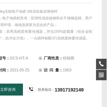
00kg无线电子地磅 2吨花纹板加厚磅秤
体：电子地磅材质有：防滑性花纹碳钢和全不锈钢选择。用户
使用环境、场地选择更为适合的产品；
器：采用高精度称重传感器，并抗150%超载量（铝合金制
*，抗冲击力强）。一台磅秤标配4只高精度称重传感器。
型号：
DCS-HT-A
厂商性质：
经销商
时间：
2021-05-25
访 问 量：
1903
13917192149
立即咨询
联系电话：