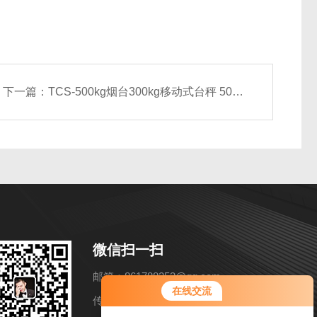
下一篇：
TCS-500kg烟台300kg移动式台秤 500KG带轮子移动磅秤
微信扫一扫
邮箱：861788253@qq.com
在线交流
传真：86-021-57858216