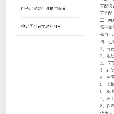
可配仪
电子地磅如何维护与保养
可选配
三、
南
检定周期在地磅的分析
需平整
磅与引
四、已
1、台
2、地
空，可
3、在
4、秤
5、次
6、基
7、表
8、仪
低压提