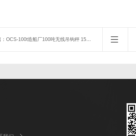
篇：
OCS-100t造船厂100吨无线吊钩秤 150t大吨位电子吊秤