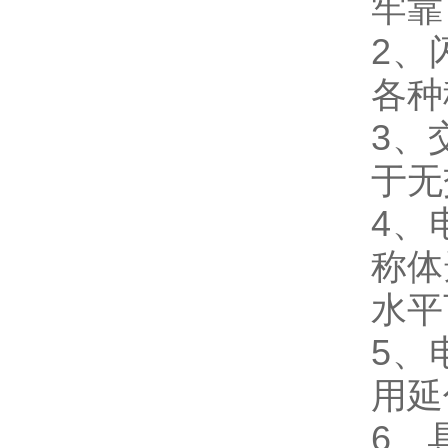
牢靠
2、
各种
3、
于无
4、
称体
水平
5、
用延
6、