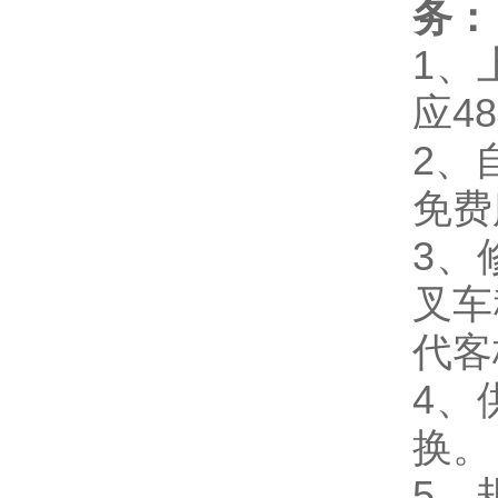
务：
1、
应4
2、
免费
3、
叉车
代客
4、
换。
5、