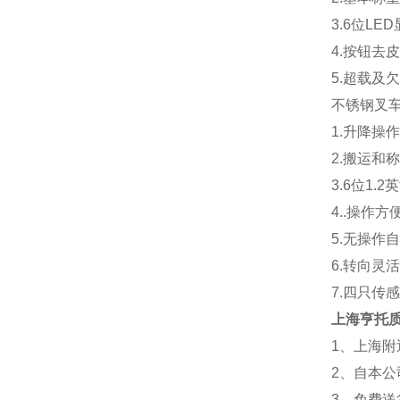
3.6位L
4.按钮去
5.超载及
不锈钢叉
1.升降操
2.搬运和
3.6位1
4..操作
5.无操作
6.转向灵
7.四只传
上海亨托
1、上海附
2、自本
3、免费