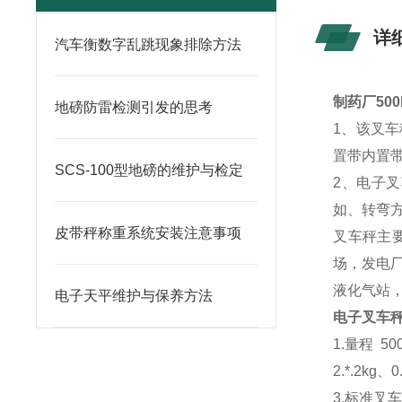
详
汽车衡数字乱跳现象排除方法
制药厂50
地磅防雷检测引发的思考
1、该叉
置带内置
SCS-100型地磅的维护与检定
2、电子
如、转弯
皮带秤称重系统安装注意事项
叉车秤主
场，发电
液化气站
电子天平维护与保养方法
电子叉车
1.量程 50
2.*.2kg、
3.标准叉