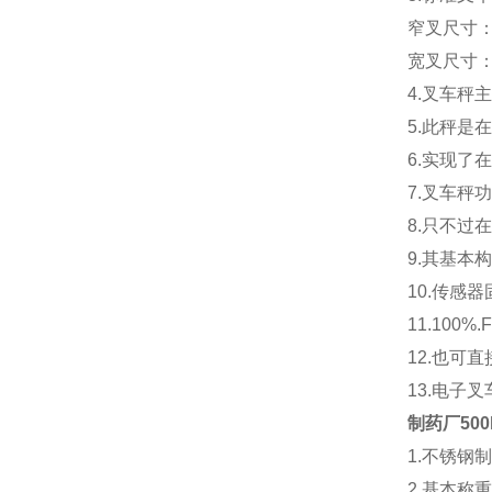
窄叉尺寸：1
宽叉尺寸：1
4.叉车秤
5.此秤
6.实现了
7.叉车秤
8.只不过
9.其基
10.传感
11.100
12.也可
13.电
制药厂50
1.不锈钢
2.基本称