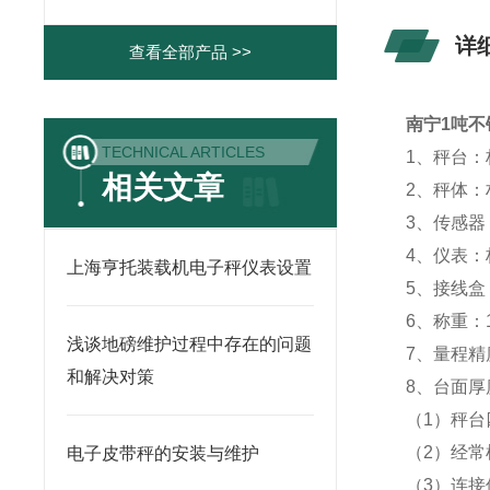
详
查看全部产品 >>
南宁1吨不
TECHNICAL ARTICLES
1、秤台：
相关文章
2、秤体：
3、传感器
4、仪表：标
上海亨托装载机电子秤仪表设置
5、接线
6、称重：1
浅谈地磅维护过程中存在的问题
7、量程精度：
和解决对策
8、台面厚度
（1）秤
（2）经
电子皮带秤的安装与维护
（3）连