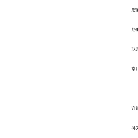
您
您
联
常
详
补