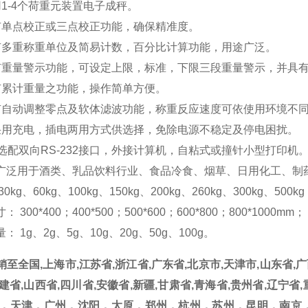
用1-4个荷重元装置电子成秤。
有单点校正或三点校正功能，确保精准度。
有多重称重单位及简易计数，百分比计算功能，用途广泛。
有重量警示功能，可设定上限，标准，下限三段重量警示，并具
有累计重量之功能，操作简单方便。
有自动调整零点及软体滤波功能，称重反应速度可依使用环境不
采用充电，插电两用方式供选择，免除电源不稳定及停电困扰。
可选配双向RS-232接口，外接计算机，自粘式或撞针小型打印机
广泛用于酒类、乳品饮料行业、食品冷食、烟草、日用化工、制
0kg、60kg、100kg、150kg、200kg、260kg、300kg、500k
 300*400；400*500；500*600；600*800；800*1000mm；
： 1g、2g、5g、10g、20g、50g、100g。
销至全国,
上海市
,
江苏省
,
浙江省
,
广东省
,
北京市
,
天津市
,
山东省
,
广
建省
,
山西省
,
四川省
,
安徽省
,
新疆
,
甘肃省
,
青海省
,
贵州省
,
辽宁省
,
海，天津，广州，沈阳，太原，郑州，杭州，苏州，昆明，南京