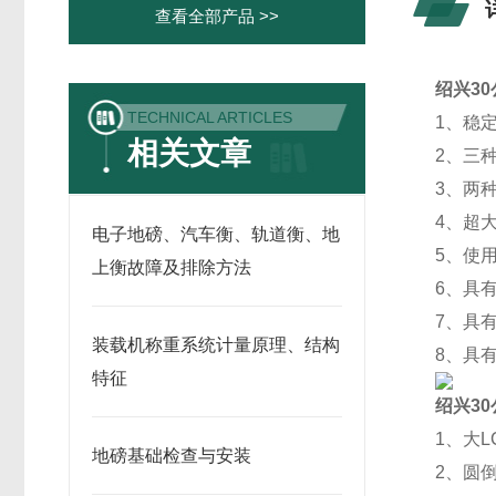
查看全部产品 >>
绍兴30
TECHNICAL ARTICLES
1、稳
相关文章
2、三
3、两
4、超
电子地磅、汽车衡、轨道衡、地
5、使用
上衡故障及排除方法
6、具
7、具
装载机称重系统计量原理、结构
8、具
特征
绍兴30
1、大L
地磅基础检查与安装
2、圆