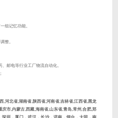
有一组记忆功能。
同调整。
。
药、邮电等行业工厂物流自动化。
g；
西
,
河北省
,
湖南省
,
陕西省
,
河南省
,
吉林省
,
江西省
,
黑龙
重庆市
,
内蒙古
,
西藏
,
海南省
,
山东省
,
青岛
,
常州
,
合肥
,
郑
，深圳，厦门，武汉，长沙，济南，烟台，大同，南