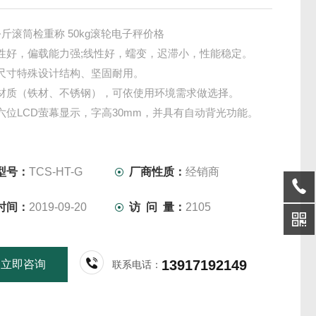
公斤滚筒检重称 50kg滚轮电子秤价格
性好，偏载能力强;线性好，蠕变，迟滞小，性能稳定。
尺寸特殊设计结构、坚固耐用。
材质（铁材、不锈钢），可依使用环境需求做选择。
六位LCD萤幕显示，字高30mm，并具有自动背光功能。
型号：
TCS-HT-G
厂商性质：
经销商
时间：
2019-09-20
访 问 量：
2105
13917192149
立即咨询
联系电话：