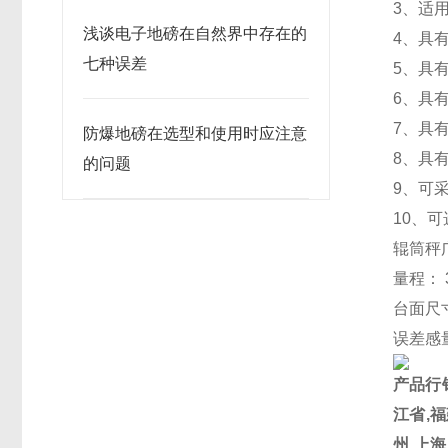
3、适
浅谈电子地磅在自然界中存在的
4、具
七种误差
5、具
6、具
7、具
防爆地磅在选型和使用时应注意
8、具
的问题
9、可
10、
辊筒秤
量程： 3
台面尺寸：
误差感量
产品行
江省
,
福
州
,上