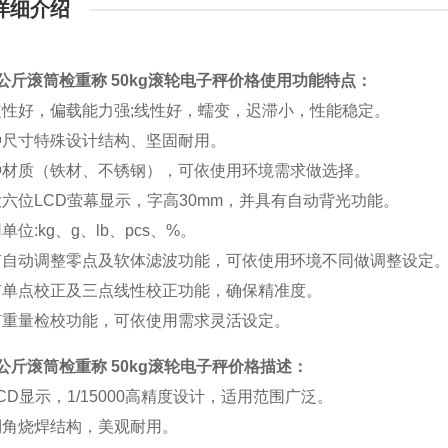
详细介绍
公斤滚筒检重称 50kg滚轮电子秤价格
使用功能特点：
定性好，偏载能力强;线性好，蠕变，迟滞小，性能稳定。
种尺寸特殊设计结构、坚固耐用。
种材质（铁材、不锈钢），可依使用环境需求做选择。
大六位LCD萤幕显示，字高30mm，并具有自动背光功能。
单位:kg、g、lb、pcs、%。
有自动调整零点及软体滤波功能，可依使用环境不同做调整设定
有单点校正及三点线性校正功能，确保精准度。
有重量检校功能，可依使用需求灵活设定。
公斤滚筒检重称 50kg滚轮电子秤价格
描述：
CD显示，1/15000高精度设计，适用范围广泛。
倒角烧焊结构，美观耐用。