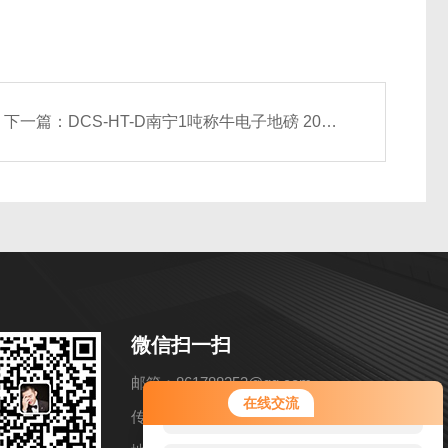
下一篇：
DCS-HT-D南宁1吨称牛电子地磅 2000kg畜牧电子磅秤
微信扫一扫
邮箱：861788253@qq.com
您好！欢迎前来咨询，很高兴为您
在线交流
服务，请问您要咨询什么问题呢？
传真：86-021-57858216