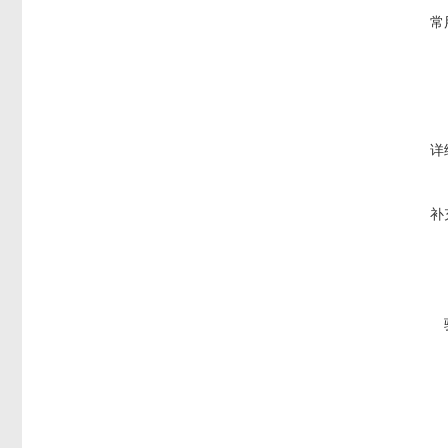
常
详
补