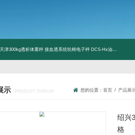
08天津300kg透析体重秤 接血透系统轮椅电子秤
DCS-Hx油桶搬运车电子秤 上海350kg防爆倒桶称
展示
您的位置：
首页
/
产品展
/ PRODUCT DISPLAY
绍兴
格