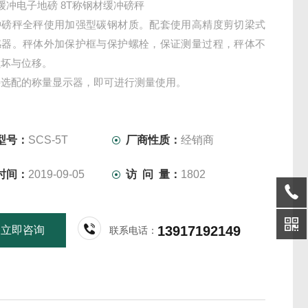
缓冲电子地磅 8T称钢材缓冲磅秤
冲磅秤全秤使用加强型碳钢材质。配套使用高精度剪切梁式
感器。秤体外加保护框与保护螺栓，保证测量过程，秤体不
损坏与位移。
接选配的称量显示器，即可进行测量使用。
型号：
SCS-5T
厂商性质：
经销商
时间：
2019-09-05
访 问 量：
1802
13917192149
立即咨询
联系电话：