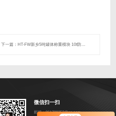
下一篇：
HT-FW新乡5吨罐体称重模块 10t防爆称重系统
微信扫一扫
邮箱：861788253@qq.com
您好！欢迎前来咨询，很高兴为您