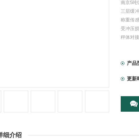
南京5吨
三层缓
称重传
受冲压
秤体对
产品
更新
详细介绍