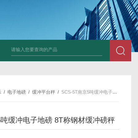
HT808300kg带座椅轮椅秤 血透室轮椅
示
/
电子地磅
/
缓冲平台秤
/
SCS-5T南京5吨缓冲电子地磅 8T称钢材缓冲磅秤
5吨缓冲电子地磅 8T称钢材缓冲磅秤