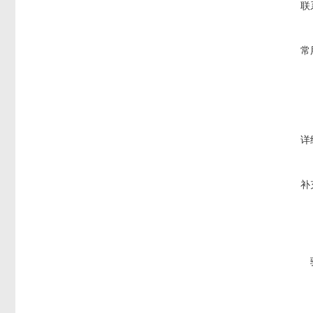
联
常
详
补