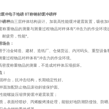
吨缓冲电子地磅 8T称钢材缓冲磅秤
冲
磅秤
由三层秤体结构设计。加装高性能缓冲避震装置，吸收加
度称重物品的测量与测量过程物品对秤体有*冲击力的作业环境
、耐疲劳，性能*。
用场合：
用于冶金铸造、建材、造纸厂、仓储货运、内河码头、重型设备
测量过程物品对秤体有*冲击力的作业环境。
高密度称重物品的测量，不造成对秤体压塌损坏。
点：
固秤台，抗冲击结构，长期稳定性好。
秤面加配防止物品滚动斜坡保护面。
性能螺旋压缩弹簧缓冲避震装置；
质，表面经喷砂、丙烯酸烤漆处理，能较好地防潮防侵蚀、防晒