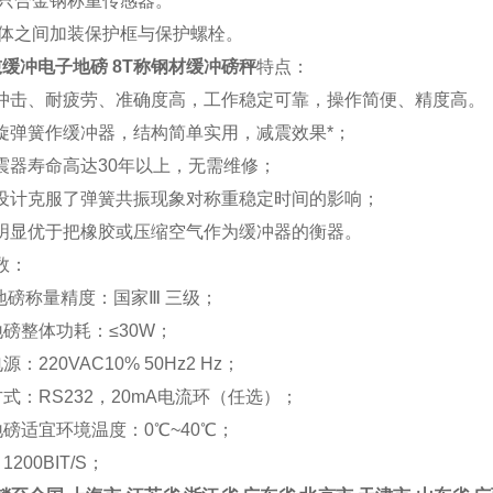
只合金钢称重传感器。
体之间加装保护框与保护螺栓。
吨缓冲电子地磅 8T称钢材缓冲磅秤
特点：
冲击、耐疲劳、准确度高，工作稳定可靠，操作简便、精度高。
旋弹簧作缓冲器，结构简单实用，减震效果*；
震器寿命高达30年以上，无需维修；
设计克服了弹簧共振现象对称重稳定时间的影响；
明显优于把橡胶或压缩空气作为缓冲器的衡器。
数：
冲地磅称量精度：国家Ⅲ 三级；
地磅整体功耗：≤30W；
源：220VAC10% 50Hz2 Hz；
方式：RS232，20mA电流环（任选）；
地磅适宜环境温度：0℃~40℃；
1200BIT/S；