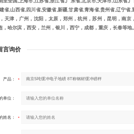
销至全国,上海市,
江苏省
,
浙江省
,
广东省
,
北京市
,
天津市
,
山东省
,
广
建省
,
山西省
,
四川省
,
安徽省
,
新疆
,
甘肃省
,
青海省
,
贵州省
,
辽宁省
,
海，天津，广州，沈阳，太原，郑州，杭州，苏州，昆明，南京
连，哈尔滨，西安，兰州，银川，西宁，成都，重庆，长春等地
留言询价
产品：
的单位：
的姓名：