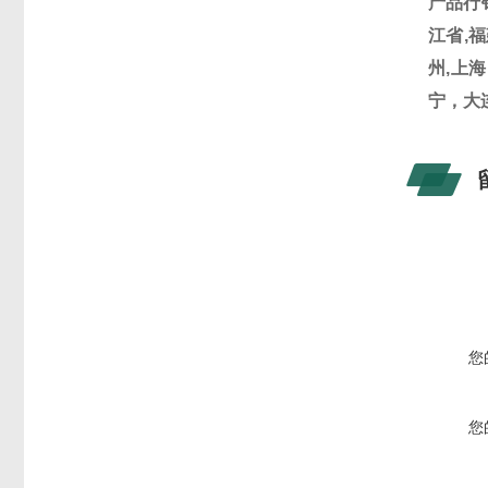
产品行
江省
,
福
州,上
宁，大
您
您