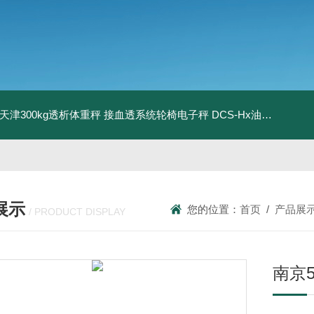
08天津300kg透析体重秤 接血透系统轮椅电子秤
DCS-Hx油桶搬运车电子秤 上海350kg防爆倒桶称
展示
您的位置：
首页
/
产品展
/ PRODUCT DISPLAY
南京