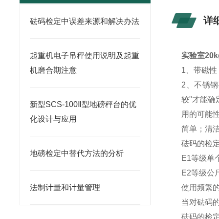
详
砝码检定中误差来源和解决办法
起重机电子吊秤使用说明及起重
实验室20
机磨合期注意
1、带磁
2、不锈
较"才能确
新型SCS-100Ⅱ型地磅秤台的优
用的可能
化设计与应用
简单；清洁
砝码的检
地磅检定中替代方法的分析
E1等级
E2等级
法制计量和计量管理
使用频繁
当对砝码
砝码的检