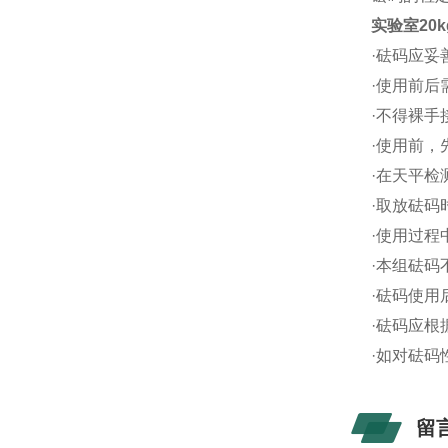
实验室20
·砝码应
·使用前
·不得裸
·使用前
·在天平
·取放砝码
·使用过程
·本组砝码
·砝码使
·砝码应
·如对砝
留