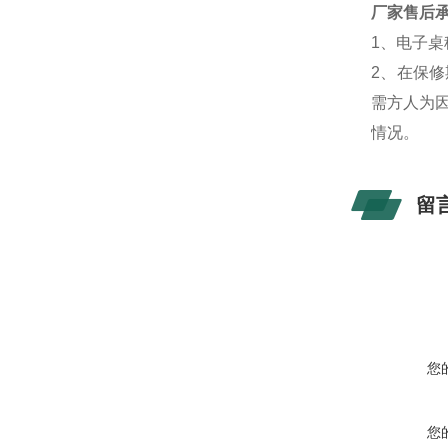
厂家售后
1、电子
2、在保
需方人为
情况。
留
您
您