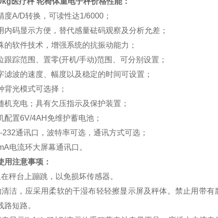
0kg医疗秤 轮椅体重电子秤价格
性能：
度A/D转换，可读性达1/6000；
用内码显示方便，替代感量砝码观察及分析允差；
殊的软件技术，增强系统的抗振动能力；
位跟踪范围、置零(开机/手动)范围、可分别设置；
字滤波的速度、幅度以及稳定的时间可设置；
种背光模式可选择；
随机充电；具有欠压指示及保护装置；
机配置6V/4AH免维护蓄电池；
S-232通讯口，波特率可选，通讯方式可选；
0mA电流环大屏幕通讯口。
使用注意事项：
止在秤台上蹦跳，以免损坏传感器。
的清洁，应采用柔软的干湿布轻轻擦显示屏及秤体。禁止用带有
线路短路。