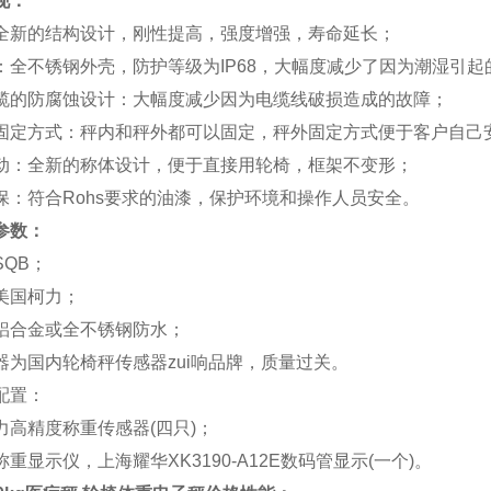
现：
全新的结构设计，刚性提高，强度增强，寿命延长；
：全不锈钢外壳，防护等级为IP68，大幅度减少了因为潮湿引
缆的防腐蚀设计：大幅度减少因为电缆线破损造成的故障；
固定方式：秤内和秤外都可以固定，秤外固定方式便于客户自己
动：全新的称体设计，便于直接用轮椅，框架不变形；
保：符合Rohs要求的油漆，保护环境和操作人员安全。
参数：
SQB；
美国柯力；
铝合金或全不锈钢防水；
器为国内轮椅秤传感器zui响品牌，质量过关。
配置：
力高精度称重传感器(四只)；
重显示仪，上海耀华XK3190-A12E数码管显示(一个)。