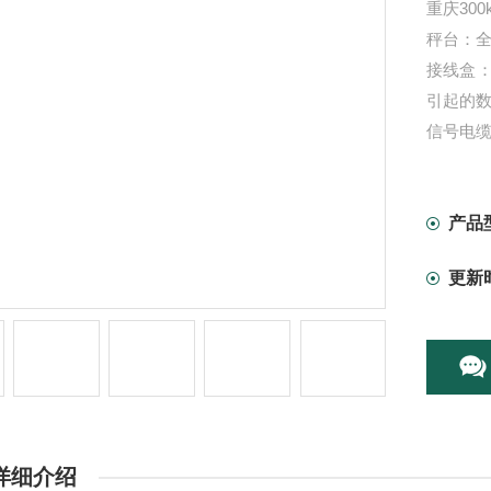
重庆30
秤台：
接线盒：
引起的
信号电
全新的
自己安
产品
更新
详细介绍