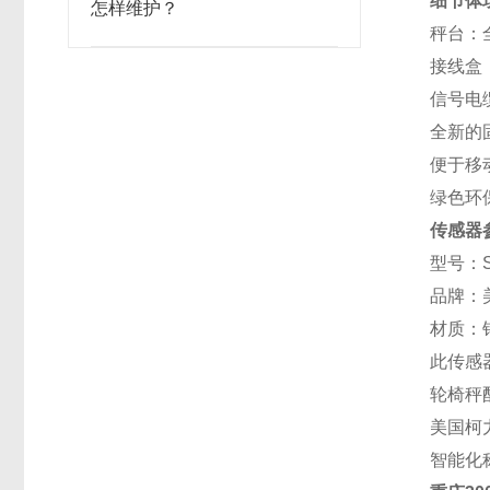
细节体
怎样维护？
秤台：
接线盒
信号电
全新的
便于移
绿色环
传感器
型号：
品牌：
材质：
此传感
轮椅秤
美国柯
智能化称