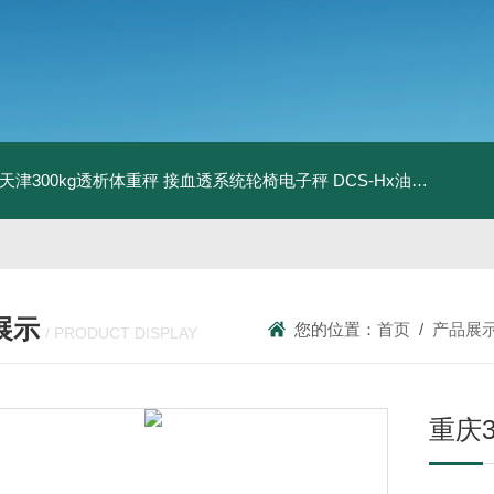
08天津300kg透析体重秤 接血透系统轮椅电子秤
DCS-Hx油桶搬运车电子秤 上海350kg防爆倒桶称
展示
您的位置：
首页
/
产品展
/ PRODUCT DISPLAY
重庆