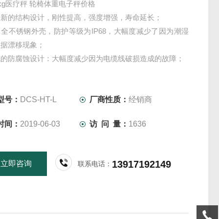
0kg医疗秤 轮椅体重电子秤价格
全新的结构设计，刚性提高，强度增强，寿命延长；
全不锈钢外壳，防护等级为IP68，大幅度减少了因为潮湿
数据漂移现象；
缆的防腐蚀设计：大幅度减少因为电缆线破损造成的故障；
固定方式：秤内和秤外都可以固定，秤外固定方式便于客户
装维护。
型号：
DCS-HT-L
厂商性质：
经销商
时间：
2019-06-03
访 问 量：
1636
13917192149
立即咨询
联系电话：