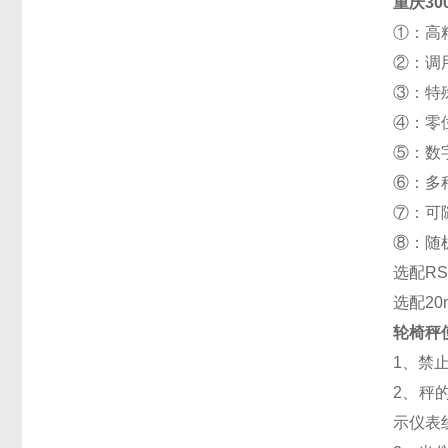
重庆30
①：高精
②：调
③：特
④：零
⑤：数
⑥：多
⑦：可
⑧：随
选配R
选配2
轮椅秤
1、禁
2、秤
示仪表