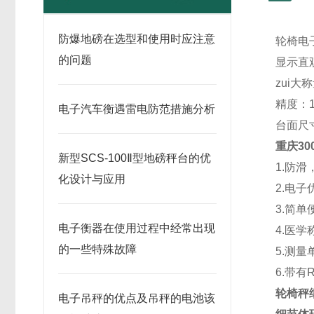
防爆地磅在选型和使用时应注意
轮椅电
的问题
显示直
zui大
精度：1
电子汽车衡遇雷电防范措施分析
台面尺寸
重庆30
新型SCS-100Ⅱ型地磅秤台的优
1.防
化设计与应用
2.电子
3.简
电子衡器在使用过程中经常出现
4.医
的一些特殊故障
5.测量
6.带有
轮椅秤
电子吊秤的优点及吊秤的电池该