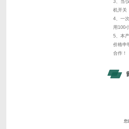
3、当
机开关
4、一
用10
5、本
价格申
合作！
您