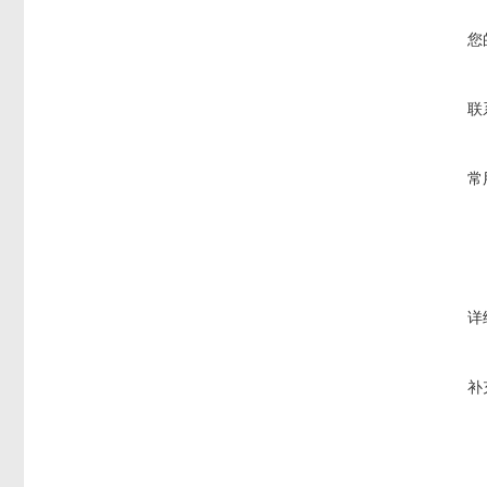
您
联
常
详
补