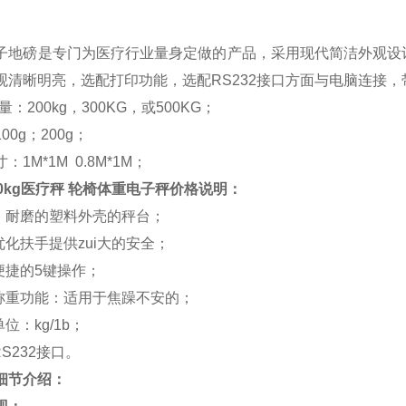
子地磅是专门为医疗行业量身定做的产品，采用现代简洁外观设计
观清晰明亮，选配打印功能，选配RS232接口方面与电脑连接
称量：200kg，300KG，或500KG；
00g；200g；
：1M*1M 0.8M*1M；
0kg医疗秤 轮椅体重电子秤价格
​说明：
滑，耐磨的塑料外壳的秤台；
优化扶手提供zui大的安全；
单便捷的5键操作；
学称重功能：适用于焦躁不安的；
单位：kg/1b；
RS232接口。
细节介绍：