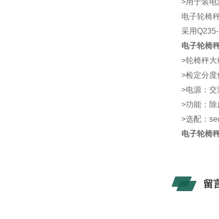
>用于装
电子轮椅
采用Q23
电子轮椅
>轮椅秤大称
>检定分度值
>电源：交
>功能：
>选配：se
电子轮椅秤
留