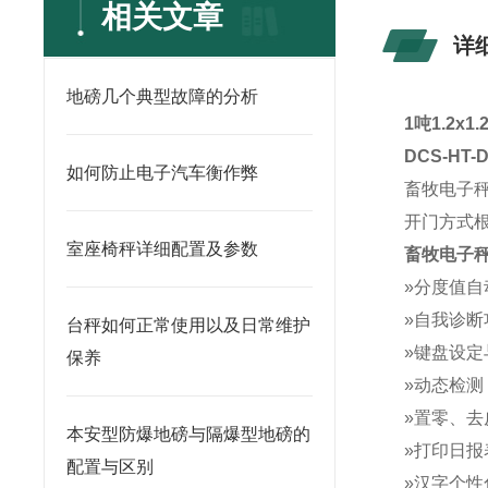
相关文章
详
地磅几个典型故障的分析
1吨1.2
DCS-HT
如何防止电子汽车衡作弊
畜牧电子
开门方式
室座椅秤详细配置及参数
畜牧电子
»分度值
»自我诊
台秤如何正常使用以及日常维护
»键盘设定
保养
»动态检
»置零、
本安型防爆地磅与隔爆型地磅的
»打印日
配置与区别
»汉字个