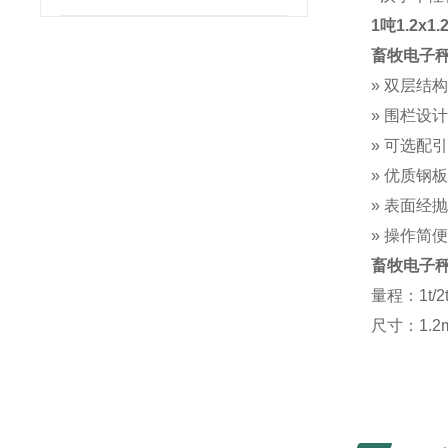
1吨1.2
畜牧电子
»
双层结构
»
围栏设
»
可选配
»
优质钢
»
表面经
»
操作简便
畜牧电子
量程：
1t/2
尺寸：
1.2