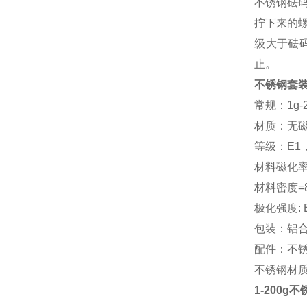
不锈钢砝
拧下来的
级大于砝
止。
不锈钢套
常规：1g
材质：无
等级：E1
材料磁化率≤
材料密度=8.
极化强度: E1
包装：铝
配件：不
不锈钢材
1-200g