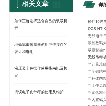
相关文章
详
如何正确选择适合自己的装载机
松江10吨
秤
OCS-HT
无线电子
液晶数码
地磅称重传感器使用中连接件的
载报警操
设计和选用
无线吊秤
™计量准
液压叉车秤操作使用指南以及检
™全钢结
定
™秤体内
™工作温度
浅谈电子皮带秤的使用及维护
™多达29
™内置码