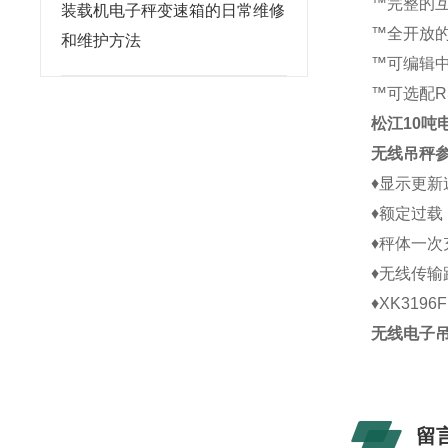
™完整的
装载机电子秤变速箱的日常维修
™全开放
和维护方法
™可编辑
™可选配R
松江10吨
无线吊秤
♦
显示更新
♦
额定过载
♦
秤体一次
♦
无线传输
♦
XK3196F
无线电子吊
留