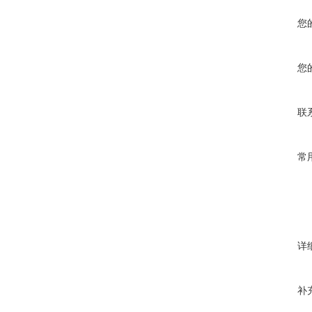
您
您
联
常
详
补