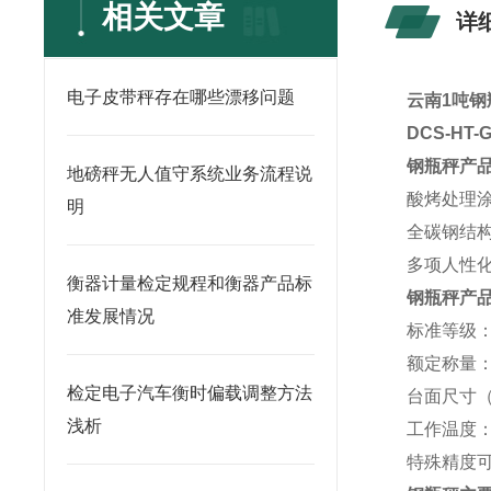
相关文章
详
电子皮带秤存在哪些漂移问题
云南1吨钢
DCS-HT
钢瓶秤产
地磅秤无人值守系统业务流程说
酸烤处理
明
全碳钢结
多项人性
衡器计量检定规程和衡器产品标
钢瓶秤产
准发展情况
标准等级：O
额定称量：50
检定电子汽车衡时偏载调整方法
台面尺寸（M
浅析
工作温度：秤
特殊精度