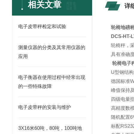
相关文章
详
电子皮带秤检定和试验
轮椅地磅称
DCS-HT
轮椅秤，
测量仪器的分类及其常用仪器的
具有准确
应用
轮椅电子
U
型钢结构
电子衡器在使用过程中经常出现
德国标准
W
的一些特殊故障
峰值保持
四级电量
电子皮带秤的安装与维护
高精度数
随机配置
6
标配
RS23
3X16米60吨，80吨，100吨地