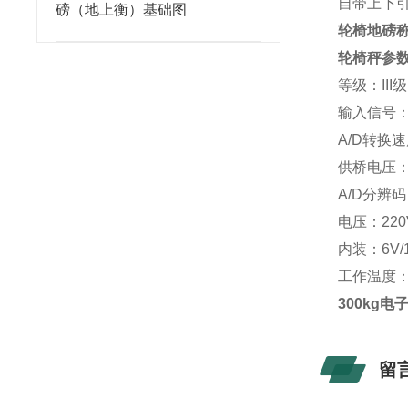
自带上下
磅（地上衡）基础图
轮椅地磅称
轮椅秤参
等级：
III
级
输入信号
A/D
转换速
供桥电压
A/D
分辨码
电压：
220
内装：
6V/
工作温度
300kg
留