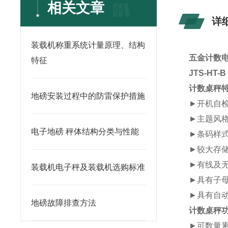
相关文章
详
装载机称重系统计量原理、结构
五金计数电
特征
JTS-HT
计数桌秤
地磅安装过程中的防雷保护措施
►
开机自
►
主题风
电子地磅 秤体结构分类与性能
►
条码样
►
较大存
►
有线及
装载机电子秤及装载机选购标准
►
具有子
►
具有自
地磅故障排查方法
计数桌秤
►
可数量