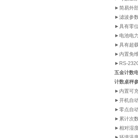
►
简易外
►
滤波参
►
具有零
►
电池电
►
具有超
►
内置免
►
RS-2
五金计数电
计数桌秤
►
内置可
►
开机自
►
零点自
►
累计次
►
相对湿
►
环境温