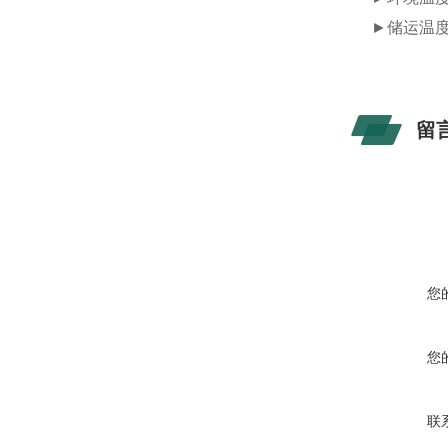
►
储运温
留
您
您
联