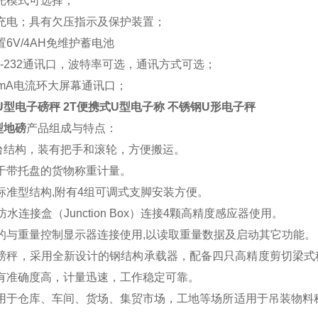
光模式可选择；
充电；具有欠压指示及保护装置；
6V/4AH免维护蓄电池
S-232通讯口，波特率可选，通讯方式可选；
0mA电流环大屏幕通讯口；
U型电子磅秤 2T便携式U型电子称 不锈钢U形电子秤
型地磅
产品组成与特点：
台结构，装有把手和滚轮，方便搬运。
于带托盘的货物称重计量。
标准型结构,附有4组可调式支脚
安装方便。
7防水连接盒（Junction Box）连接4颗高精度感应器使用。
的与重量控制显示器连接使用,以读取重量数据及启动其它功能。
磅秤，采用全新设计的钢结构承载器，配备四只高精度剪切梁式
有准确度高，计量迅速，工作稳定可靠。
用于仓库、车间、货场、集贸市场，工地等场所适用于吊装物料