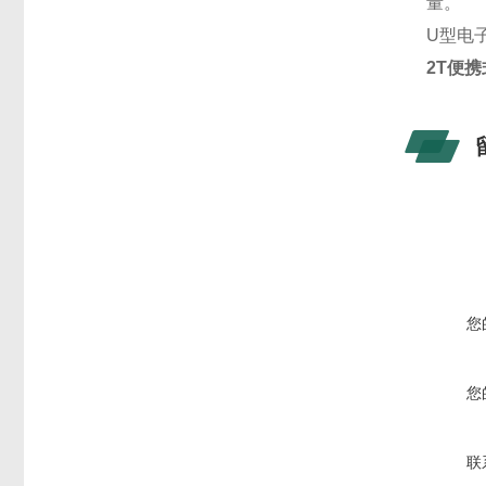
量。
U型电
2T便
您
您
联