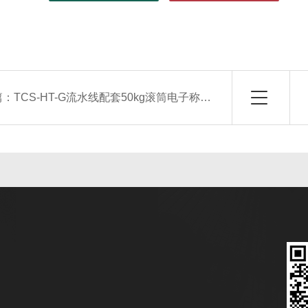
篇：
TCS-HT-G流水线配套50kg滚筒电子称 100kg上下限报警滚轮台秤 检重辊筒秤