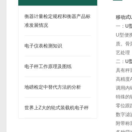
衡器计量检定规程和衡器产品标
移动式
准发展情况
一：
U
U型便
质。骨
电子仪表检测知识
艺处理
二：
U
电子秤工作原理及图纸
具有秤
高精度A
地磅检定中替代方法的分析
调用内
特殊的
零位跟
世界上Z大的轮式装载机电子秤
数字滤
附带称