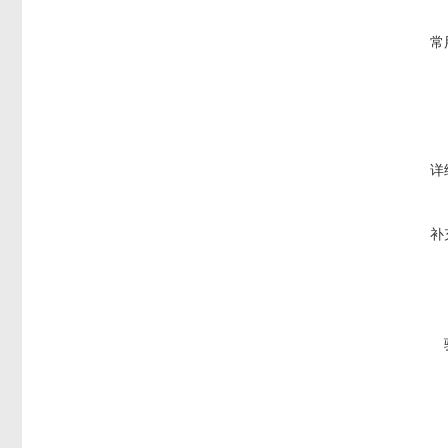
常
详
补