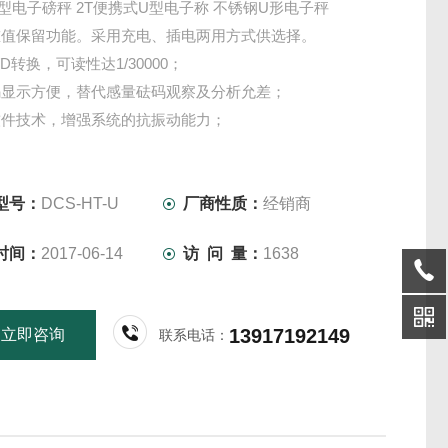
型电子磅秤 2T便携式U型电子称 不锈钢U形电子秤
重值保留功能。采用充电、插电两用方式供选择。
D转换，可读性达1/30000；
码显示方便，替代感量砝码观察及分析允差；
软件技术，增强系统的抗振动能力；
范围、置零（开机/手动）范围、可分别设置；
型号：
DCS-HT-U
厂商性质：
经销商
时间：
2017-06-14
访 问 量：
1638
13917192149
立即咨询
联系电话：