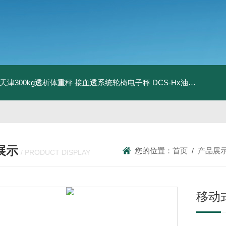
08天津300kg透析体重秤 接血透系统轮椅电子秤
DCS-Hx油桶搬运车电子秤 上海350kg防爆倒桶称
展示
您的位置：
首页
/
产品展
/ PRODUCT DISPLAY
移动