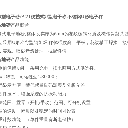
U型电子磅秤 2T便携式U型电子称 不锈钢U形电子秤
型地磅
产品概述；
携式电子地磅
,
整体以实厚为6mm的花纹碳钢材质及碳钢骨架为
架采用U形冷弯型钢组焊,秤体强度高；平板，花纹精工焊接；
，美观、喷砂烤漆处理，抗腐性强。
型地磅
产品功能
：
重值保留功能。采用充电、插电两用方式供选择。
/D转换，可读性达1/30000；
码显示方便，替代感量砝码观察及分析允差；
软件技术，增强系统的抗振动能力；
踪范围、置零（开机/手动）范围、可分别设置；
波的速度、幅度以及稳定的时间可设置；
重计数功能；（单件重量有断电保护）