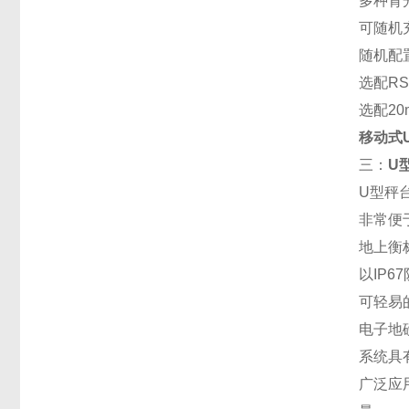
多种背
可随机
随机配置
选配R
选配2
移动式
三：
U
U型秤
非常便
地上衡
以IP6
可轻易
电子地
系统具
广泛应