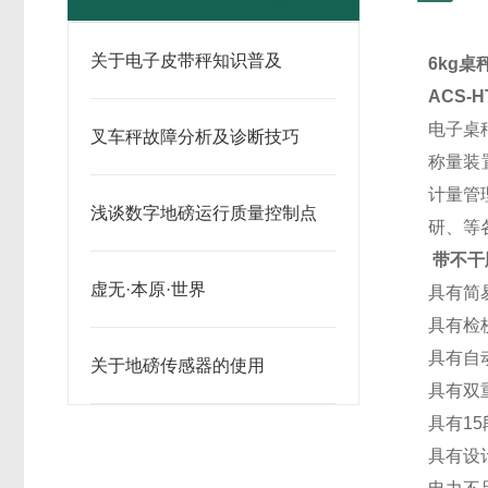
关于电子皮带秤知识普及
6kg
ACS-H
电子桌
叉车秤故障分析及诊断技巧
称量装
计量管
浅谈数字地磅运行质量控制点
研、
等
带不干
虚无·本原·世界
具有简
具有检
具有自
关于地磅传感器的使用
具有双
具有1
具有设