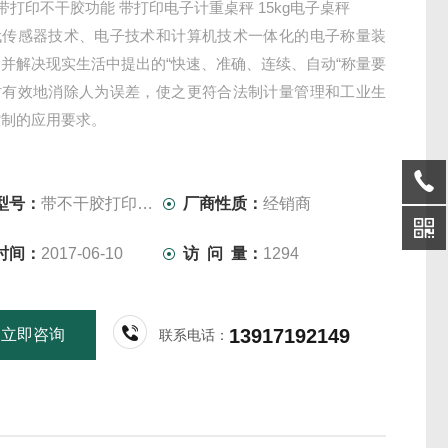
秤带打印不干胶功能 带打印电子计重桌秤 15kg电子桌秤
代传感器技术、电子技术和计算机技术一体化的电子称量装
并解决现实生活中提出的“快速、准确、连续、自动“称量要
时有效地消除人为误差，使之更符合法制计量管理和工业生
控制的应用要求。
型号：
带不干胶打印桌秤
厂商性质：
经销商
时间：
2017-06-10
访 问 量：
1294
13917192149
立即咨询
联系电话：