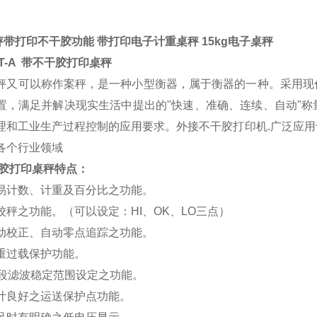
桌秤带打印不干胶功能 带打印电子计重桌秤 15kg电子桌秤
T-A
带不干胶打印桌秤
秤又可以称作案秤，是一种小型衡器，属于衡器的一种。采用现
置，满足并解决现实生活中提出的"快速、准确、连续、自动"
理和工业生产过程控制的应用要求。外接不干胶打印机.广泛应用
各个行业领域
胶打印桌秤特点：
易计数、计重及百分比之功能。
校秤之功能。（可以设定：HI、OK、LO三点）
动校正、自动零点追踪之功能。
重过载保护功能。
5段滤波稳定范围设定之功能。
计良好之运送保护点功能。