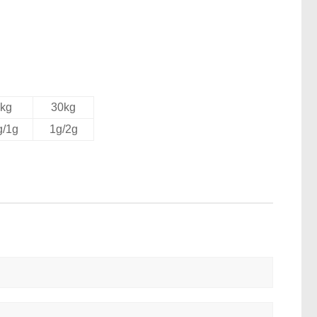
kg
30kg
g/1g
1g/2g