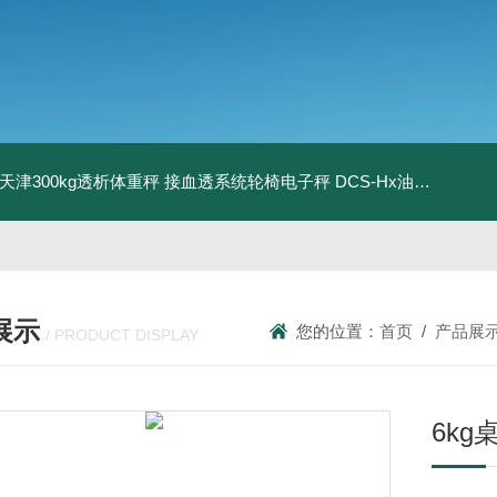
08天津300kg透析体重秤 接血透系统轮椅电子秤
DCS-Hx油桶搬运车电子秤 上海350kg防爆倒桶称
展示
您的位置：
首页
/
产品展
/ PRODUCT DISPLAY
6k