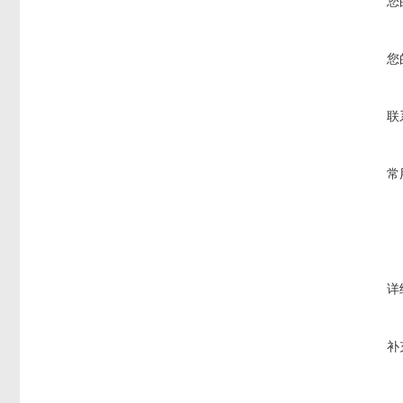
您
您
联
常
详
补