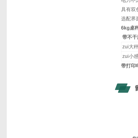
电力不
具有双
选配界
6kg
带不干
zui大
zui小
带打印