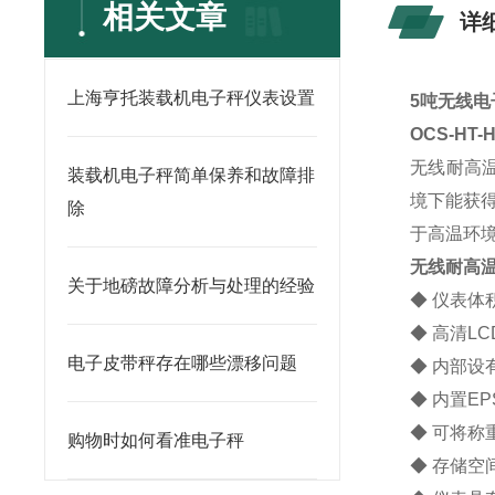
相关文章
详
上海亨托装载机电子秤仪表设置
5吨无线电
OCS-HT
无线耐高
装载机电子秤简单保养和故障排
境下能获
除
于高温环
无线耐高
关于地磅故障分析与处理的经验
◆ 仪表
◆ 高清L
电子皮带秤存在哪些漂移问题
◆ 内部设
◆ 内置E
◆ 可将称
购物时如何看准电子秤
◆ 存储空